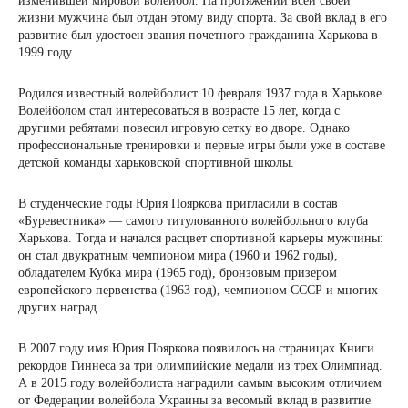
изменившей мировой волейбол. На протяжении всей своей
жизни мужчина был отдан этому виду спорта. За свой вклад в его
развитие был удостоен звания почетного гражданина Харькова в
1999 году.
Родился известный волейболист 10 февраля 1937 года в Харькове.
Волейболом стал интересоваться в возрасте 15 лет, когда с
другими ребятами повесил игровую сетку во дворе. Однако
профессиональные тренировки и первые игры были уже в составе
детской команды харьковской спортивной школы.
В студенческие годы Юрия Пояркова пригласили в состав
«Буревестника» — самого титулованного волейбольного клуба
Харькова. Тогда и начался расцвет спортивной карьеры мужчины:
он стал двукратным чемпионом мира (1960 и 1962 годы),
обладателем Кубка мира (1965 год), бронзовым призером
европейского первенства (1963 год), чемпионом СССР и многих
других наград.
В 2007 году имя Юрия Пояркова появилось на страницах Книги
рекордов Гиннеса за три олимпийские медали из трех Олимпиад.
А в 2015 году волейболиста наградили самым высоким отличием
от Федерации волейбола Украины за весомый вклад в развитие