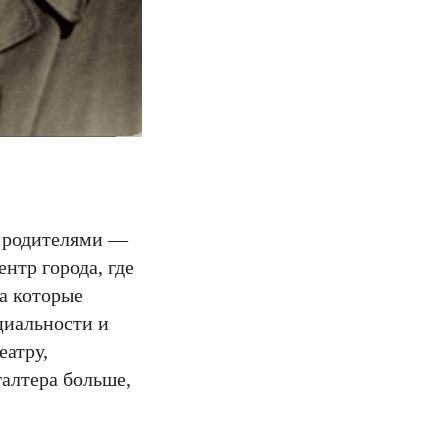
с родителями —
нтр города, где
а которые
циальности и
еатру,
галтера больше,