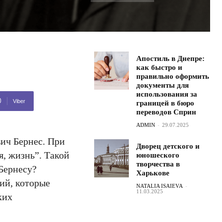
Апостиль в Днепре:
как быстро и
правильно оформить
документы для
использования за
Viber
границей в бюро
переводов Сприн
ADMIN
-
29.07.2025
вич Бернес. При
Дворец детского и
я, жизнь”. Такой
юношеского
творчества в
Бернесу?
Харькове
ний, которые
NATALIA ISAIEVA
-
11.03.2025
ких