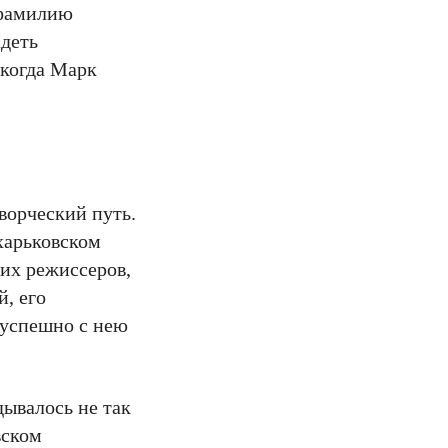
 фамилию
адеть
 когда Марк
па.
творческий путь.
харьковском
ких режиссеров,
й, его
 успешно с нею
дывалось не так
вском