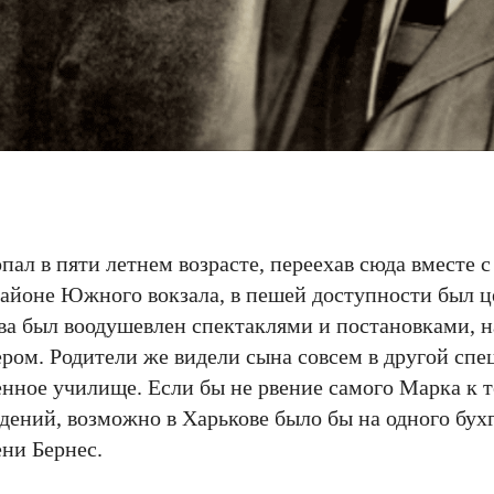
пал в пяти летнем возрасте, переехав сюда вместе 
айоне Южного вокзала, в пешей доступности был це
ва был воодушевлен спектаклями и постановками, н
тером. Родители же видели сына совсем в другой спе
нное училище. Если бы не рвение самого Марка к т
адений, возможно в Харькове было бы на одного бух
ени Бернес.