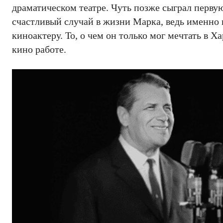
драматическом театре. Чуть позже сыграл перв
счастливый случай в жизни Марка, ведь именно
киноактеру. То, о чем он только мог мечтать в Х
кино работе.