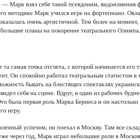
о — Марк взял себе такой псевдоним, видоизменив
его методике Марк учился игре на фортепиано. Овл
оказалась очень артистичной. Тем более на момент,
е большие планы на покорение театрального Олим
та самая точка отсчета, с которой начинается его 
т. Он спокойно работал театральным статистом в 
зможность бывать на блестящих спектаклях украинс
идел себя на сцене. Вдруг, в один из рабочих будне
Это была первая роль Марка Бернеса и он настолько
го игру.
вленный успехом, он поехал в Москву. Там все скла
, уже через год, Марк играл небольшие роли в Моско