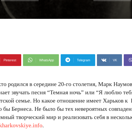
Pinterest
WhatsApp
Telegram
VK
то родился в середине 20-го столетия, Марк Наумо
ает звучать песня “Темная ночь” или “Я люблю теб
етской семье. Но какое отношение имеет Харьков к 
о бы Бернеса. Не было бы тех невероятных совпаде
мный творческий мир и реализовать себя в несколь
kharkovskiye.info
.