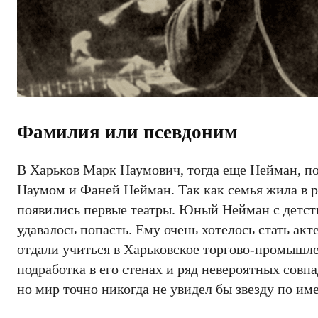
Фамилия или псевдоним
В Харьков Марк Наумович, тогда еще Нейман, по
Наумом и Фаней Нейман. Так как семья жила в р
появились первые театры. Юный Нейман с детст
удавалось попасть. Ему очень хотелось стать ак
отдали учиться в Харьковское торгово-промышле
подработка в его стенах и ряд невероятных совп
но мир точно никогда не увидел бы звезду по им