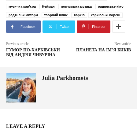
музична кар’єра
Нейман
популярна музика
радянське кіно
радянські актори
творчий шлях
Харків
харківські корені
Facebook
Twitter
Pinterest
Previous article
Next article
ГУМОР ПО-ХАРКІВСЬКИ
ПЛАНЕТА НА ІМ’Я БИКІВ
ВІД АНДРІЯ ЧИВУРІНА
Julia Parkhomets
LEAVE A REPLY