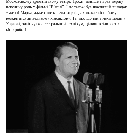
Московському драматичному театрі. Трохи пізніше зіграв першу
невелику роль у фільмі “В’язні”. І це також був щасливий випадок
у житті Марка, адже саме кінематограф дав можливість йому
розкритися як великому кіноактору. Те, про що він тільки мріяв у
Харкові, закінчуючи театральний технікум, цілком втілилося в
кіно роботі.