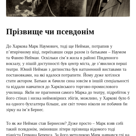
Прізвище чи псевдонім
До Харкова Марк Наумович, тоді ще Нейман, потрапив у
п’ятирічному віці, переїхавши сюди разом із батьками – Наумом
та Фанею Нейман. Оскільки сім’я жила в районі Південного
вокзалу, у пішій доступності був центр міста, де з’явилися перші
театри. Юний Нейман з дитинства був натхненний виставами та
постановками, на які вдалося потрапити. Йому дуже хотілося
стати актором. Батьки ж бачили сина зовсім в іншій спеціальності
та віддали навчатися до Харківського торгово-промислового
училища. Якби не прагнення самого Марка до театру, підробіток у
його стінах і низка неймовірних збігів, можливо, у Харкові було б
на одного бухгалтера більше, але світ точно ніколи не побачив би
зірку на ім’я Бернес.
То як же Нейман став Бернесом? Дуже просто – Марк взяв собі
такий псевдонім, змінивши літери прізвища відомого тоді
піаніста Германа Беренса. За його методикою Марк навчався грі на