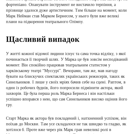
фортепіано. Опанувати інструмент не вистачило терпіння, а
прізвище здалося дуже артистичним. Тим більше на момент, коли
Марк Нейман став Марком Бернесом, у нього були вже великі
плани на підкорення театрального Олімпу.
Щасливий випадок
У житті кожної відомої людини існує та сама точка відліку, з якої
починається її творчий шлях. У Марка це був зовсім несподіваний
момент. Він спокійно працював театральним статистом у
харківському театрі “Муссурі”. Вечорами, там же, мав нагоду
бувати на блискучих спектаклях українських режисерів, таких як
Синельников. І лише у своїх мріях бачив себе на сцені. Раптом, в
один із робочих буднів, його попросили підмінити актора, який
захворів. Це була перша роль Марка Бернеса і він настільки
успішно впорався з нею, що сам Синельников високо оцінив його
гру.
Старт Марка як актора був покладений і, натхненний успіхом, він
поїхав до Москви. Там усе складалося не так швидко та гладко, як
хотілося б. Проте вже через рік Марк грав невеликі ролі в