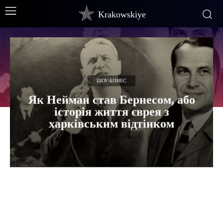
Krakowskiye
ШОУ-БІЗНЕС
Як Нейман став Бернесом, або
історія життя єврея з
харківським відтінком