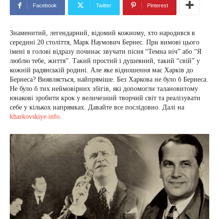
Facebook
Twitter
Pinterest
Знаменитий, легендарний, відомий кожному, хто народився в
середині 20 століття, Марк Наумович Бернес. При вимові цього
імені в голові відразу починає звучати пісня “Темна ніч” або “Я
люблю тебе, життя”. Такий простий і душевний, такий “свій” у
кожній радянській родині. Але яке відношення має Харків до
Бернеса? Виявляється, найпряміше. Без Харкова не було б Бернеса.
Не було б тих неймовірних збігів, які допомогли талановитому
юнакові зробити крок у величезний творчий світ та реалізувати
себе у кількох напрямках. Давайте все послідовно. Далі на
kharkovskiye.info
.