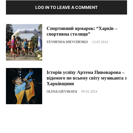
LOG IN TO LEAVE A COMMENT
Спортивний ярмарок: “Харків –
спортивна столиця”
YEVHENIIA SHEVCHENKO
-
13.03.2024
Історія успіху Артема Пивоварова –
відомого по всьому світу музиканта з
Харківщини
OLENA GIEVSKAYA
-
09.02.2024