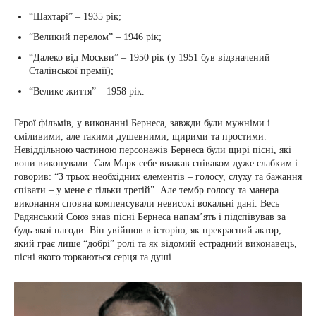
“Шахтарі” – 1935 рік;
“Великий перелом” – 1946 рік;
“Далеко від Москви” – 1950 рік (у 1951 був відзначений
Сталінської премії);
“Велике життя” – 1958 рік.
Герої фільмів, у виконанні Бернеса, завжди були мужніми і
сміливими, але такими душевними, щирими та простими.
Невіддільною частиною персонажів Бернеса були щирі пісні, які
вони виконували. Сам Марк себе вважав співаком дуже слабким і
говорив: “З трьох необхідних елементів – голосу, слуху та бажання
співати – у мене є тільки третій”. Але тембр голосу та манера
виконання сповна компенсували невисокі вокальні дані. Весь
Радянський Союз знав пісні Бернеса напам’ять і підспівував за
будь-якої нагоди. Він увійшов в історію, як прекрасний актор,
який грає лише “добрі” ролі та як відомий естрадний виконавець,
пісні якого торкаються серця та душі.