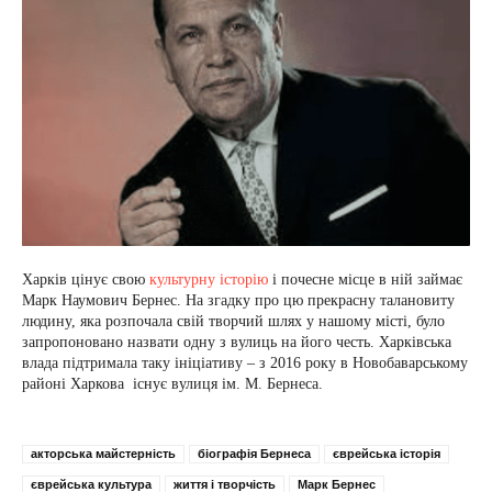
Харків цінує свою
культурну історію
і почесне місце в ній займає
Марк Наумович Бернес. На згадку про цю прекрасну талановиту
людину, яка розпочала свій творчий шлях у нашому місті, було
запропоновано назвати одну з вулиць на його честь. Харківська
влада підтримала таку ініціативу – з 2016 року в Новобаварському
районі Харкова існує вулиця ім. М. Бернеса.
акторська майстерність
біографія Бернеса
єврейська історія
єврейська культура
життя і творчість
Марк Бернес