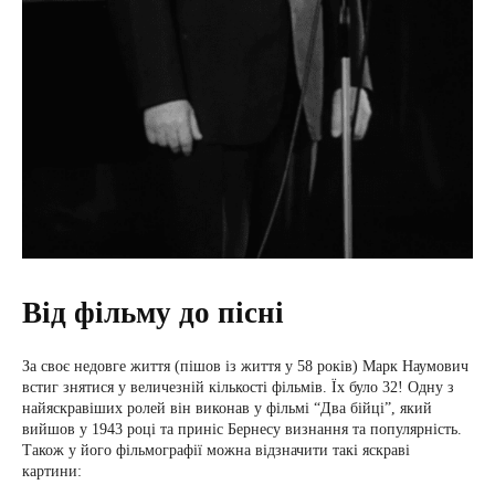
Від фільму до пісні
За своє недовге життя (пішов із життя у 58 років) Марк Наумович
встиг знятися у величезній кількості фільмів. Їх було 32! Одну з
найяскравіших ролей він виконав у фільмі “Два бійці”, який
вийшов у 1943 році та приніс Бернесу визнання та популярність.
Також у його фільмографії можна відзначити такі яскраві
картини: