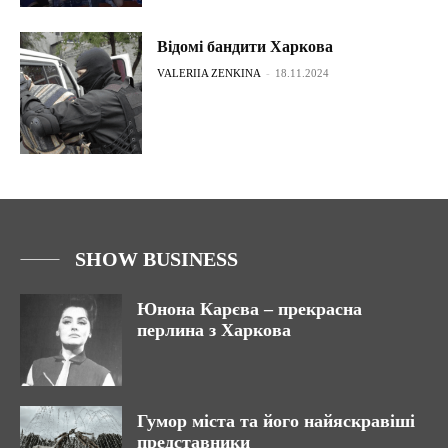
Відомі бандити Харкова
VALERIIA ZENKINA
-
18.11.2024
SHOW BUSINESS
Юнона Карєва – прекрасна
перлина з Харкова
Гумор міста та його найяскравіші
представники