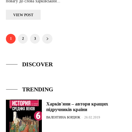
повагу до слова харківський...
VIEW POST
1
2
3
DISCOVER
TRENDING
Харків'яни – автори кращих
підручників країни
ВАЛЕНТИНА БОРДЮК
-
26.02.2019