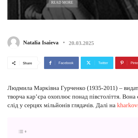
READ MORE
Natalia Isaieva
20.03.2025
Facebook
Twitter
Pinte
Share
Людмила Марківна Гурченко (1935-2011) – видатн
творча кар’єра охоплює понад півстоліття. Вона 
слід у серцях мільйонів глядачів. Далі на
kharkov