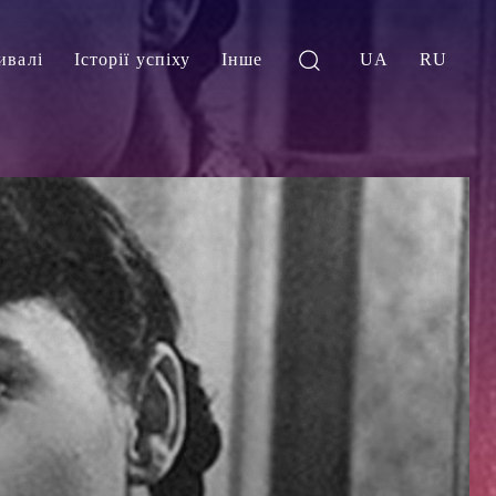
ивалі
Історії успіху
Інше
UA
RU