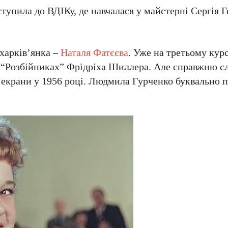
ступила до ВДІКу, де навчалася у майстерні Сергія 
 харків’янка –
Наталя Фатєєва
. Уже на третьому кур
 “Розбійниках” Фрідріха Шиллера. Але справжню сл
а екрани у 1956 році. Людмила Гурченко буквально 