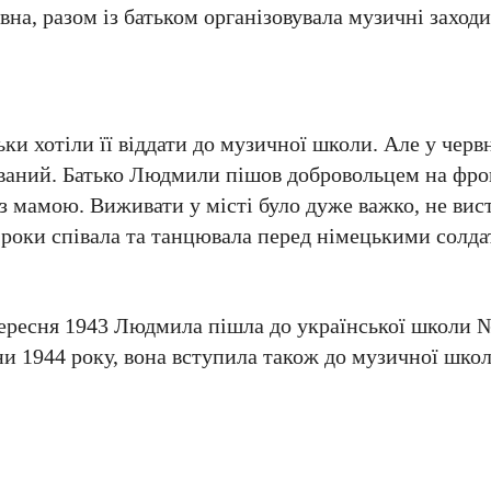
на, разом із батьком організовувала музичні заходи 
ки хотіли її віддати до музичної школи. Але у черв
ований. Батько Людмили пішов добровольцем на фро
з мамою. Виживати у місті було дуже важко, не вис
 роки співала та танцювала перед німецькими солд
вересня 1943 Людмила пішла до української школи №
ени 1944 року, вона вступила також до музичної школ