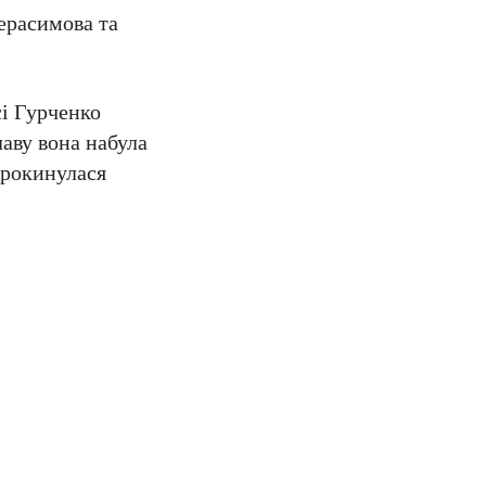
Герасимова та
сі Гурченко
аву вона набула
прокинулася