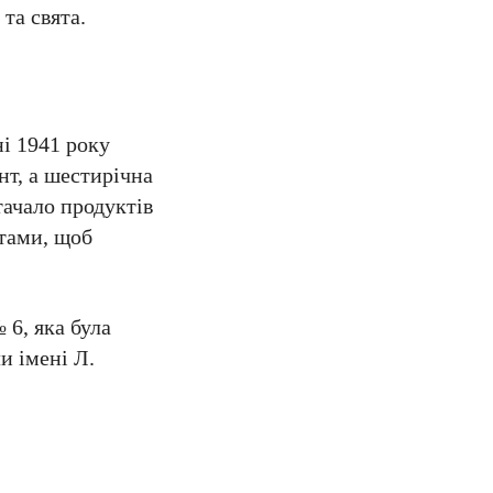
та свята.
ні 1941 року
нт, а шестирічна
тачало продуктів
атами, щоб
 6, яка була
и імені Л.