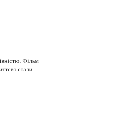
рівністю. Фільм
иттєво стали