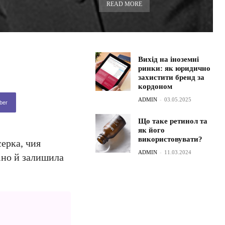
READ MORE
Вихід на іноземні
ринки: як юридично
захистити бренд за
кордоном
ADMIN
-
03.05.2025
ber
Що таке ретинол та
як його
використовувати?
ерка, чия
ADMIN
-
11.03.2024
кіно й залишила