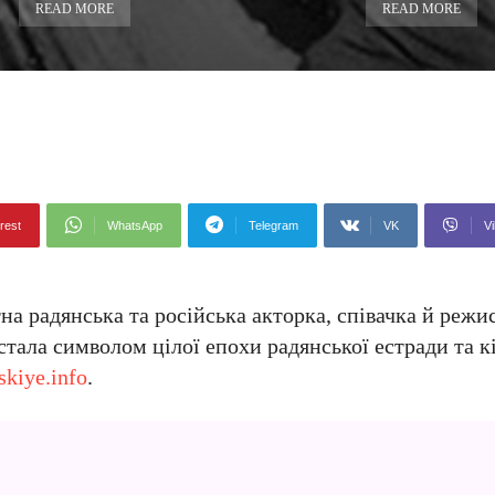
READ MORE
READ MORE
rest
WhatsApp
Telegram
VK
Vi
а радянська та російська акторка, співачка й режис
стала символом цілої епохи радянської естради та 
skiye.info
.