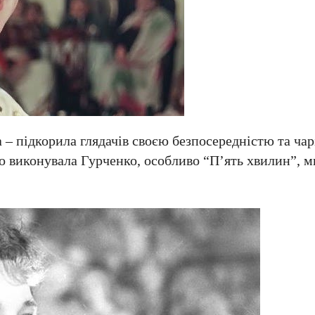
а – підкорила глядачів своєю безпосередністю та ча
що виконувала Гурченко, особливо “П’ять хвилин”, м