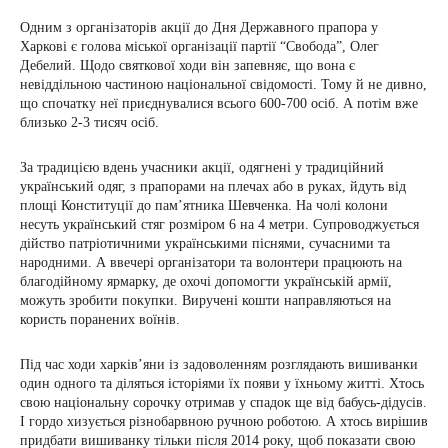
Одним з організаторів акції до Дня Державного прапора у
Харкові є голова міської організації партії “Свобода”, Олег
Дебелий. Щодо святкової ходи він запевняє, що вона є
невіддільною частиною національної свідомості. Тому й не дивно,
що спочатку неї приєднувалися всього 600-700 осіб. А потім вже
близько 2-3 тисяч осіб.
За традицією вдень учасники акції, одягнені у традиційний
український одяг, з прапорами на плечах або в руках, йдуть від
площі Конституції до пам’ятника Шевченка. На чолі колони
несуть український стяг розміром 6 на 4 метри. Супроводжується
дійство патріотичними українськими піснями, сучасними та
народними. А ввечері організатори та волонтери працюють на
благодійному ярмарку, де охочі допомогти українській армії,
можуть зробити покупки. Виручені кошти направляються на
користь поранених воїнів.
Під час ходи харків’яни із задоволенням розглядають вишиванки
один одного та діляться історіями їх появи у їхньому житті. Хтось
свою національну сорочку отримав у спадок ще від бабусь-дідусів.
І гордо хизується різнобарвною ручною роботою. А хтось вирішив
придбати вишиванку тільки після 2014 року, щоб показати свою