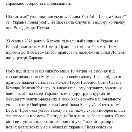
справжню історію та національність.
Під час акції учасники вигукують “Слава Україні – Героям Слава!”
та “Україна понад усе!”. Не забувають озвучити і відому кричалку
про Володимира Путіна.
23 серпня 2021 року у Харкові підняли найвищий в Україні та
Європі флагшток у 101 метр. Прапор розміром 22,5 м та 15 м
підняли до Дня Державного прапора на набережній річки Лопань,
що у центрі Харкова.
Його підіймали зі швидкістю вище 10 метрів на секунду під
хорове виконання гімну та за супроводу салюту. Право підняття
прапору надали батькові загиблого Героя Небесної Сотні Євгена
Котляра, Миколі Котляру. А також старшому сержанту, учаснику
бойових дій на сході України, командиру групи курсантів
факультету зенітно-ракетних військ Харківського національного
університету Повітряних сил імені Івана Кожедуба Костянтину
Вурсті. Протягом усього заходу на великому екрані посеред площі
транслювали промову Президента Володимира Зеленського. Саме
він і виступив з пропозицією підняти український прапор на
нових флагштоках у всіх областях України. Після основної