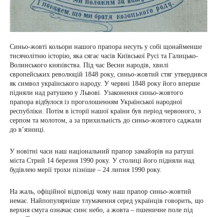
Синьо-жовті кольори нашого прапора несуть у собі щонайменше
тисячолітню історію, яка сягає часів Київської Русі та Галицько-
Волинського князівства. Під час Весни народів, хвилі
європейських революцій 1848 року, синьо-жовтий стяг утвердився
як символ українського народу. У червні 1848 року його вперше
підняли над ратушею у Львові. Узаконення синьо-жовтого
прапора відбулося із проголошенням Української народної
республіки. Потім в історії нашої країни був період червоного, з
серпом та молотом, а за прихильність до синьо-жовтого саджали
до в’язниці.
У новітні часи наш національний прапор замайорів на ратуші
міста Стрий 14 березня 1990 року. У столиці його підняли над
будівлею мерії трохи пізніше – 24 липня 1990 року.
На жаль, офіційної відповіді чому наш прапор синьо-жовтий
немає. Найпопулярніше тлумачення серед українців говорить, що
верхня смуга означає синє небо, а жовта – пшеничне поле під