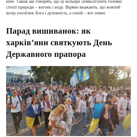
ним. Також ще говорять, що ці кольори символізують головні
стихії природи – вогонь і воду. Віряни вважають, що жовтий
колір уособлює Бога і духовність, а синій – все земне.
Парад вишиванок: як
харків’яни святкують День
Державного прапора