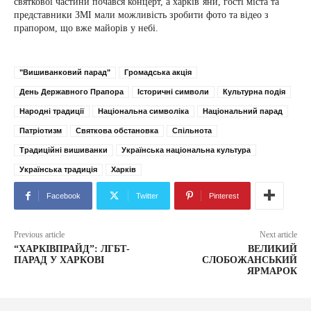
святкової частини почався концерт, а харків’яни, гості міста та
представники ЗМІ мали можливість зробити фото та відео з
прапором, що вже майорів у небі.
"Вишиванковий парад"
Громадська акція
День Державного Прапора
Історичні символи
Культурна подія
Народні традиції
Національна символіка
Національний парад
Патріотизм
Святкова обстановка
Спільнота
Традиційні вишиванки
Українська національна культура
Українська традиція
Харків
Facebook
Twitter
Pinterest
Previous article
Next article
“ХАРКІВПРАЙД”: ЛГБТ-
ВЕЛИКИЙ
ПАРАД У ХАРКОВІ
СЛОБОЖАНСЬКИЙ
ЯРМАРОК