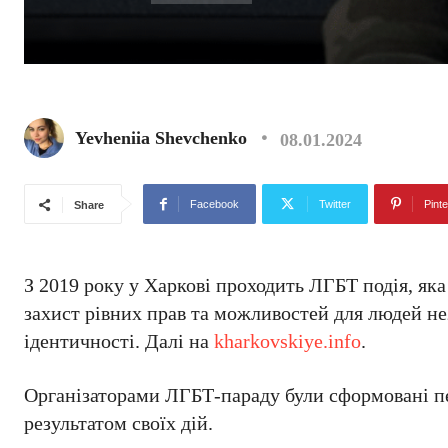
Yevheniia Shevchenko
08.01.2024
Facebook
Twitter
Pinte
Share
З 2019 року у Харкові проходить ЛГБТ подія, яка 
захист рівних прав та можливостей для людей нез
ідентичності. Далі на
kharkovskiye.info
.
Організаторами ЛГБТ-параду були сформовані пе
результатом своїх дій.