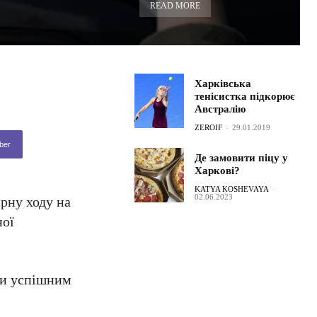
READ MORE
Харківська
тенісистка підкорює
Австралію
ZEROIF
-
29.01.2019
ber
Де замовити піцу у
Харкові?
KATYA KOSHEVAYA
-
02.06.2023
ирну ходу на
ної
ли успішним