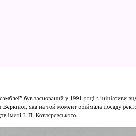
мблеї” був заснований у 1991 році з ініціативи вид
 Вєркіної, яка на той момент обіймала посаду рект
в імені І. П. Котляревського.