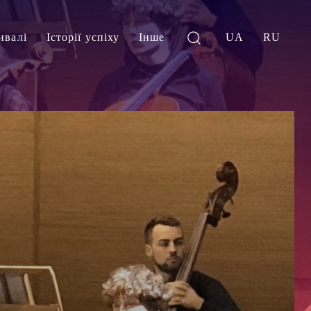
ивалі
Історії успіху
Інше
UA
RU