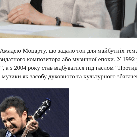
Амадею Моцарту, що задало тон для майбутніх тем
 видатного композитора або музичної епохи. У 1992
, а з 2004 року став відбуватися під гаслом “Протид
музики як засобу духовного та культурного збагаче