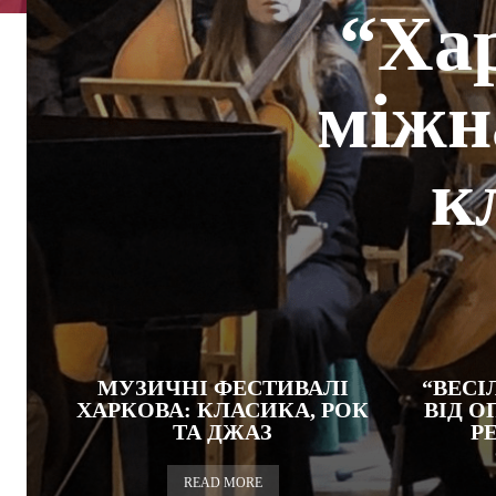
“Хар
міжн
к
МУЗИЧНІ ФЕСТИВАЛІ
“ВЕСІ
ХАРКОВА: КЛАСИКА, РОК
ВІД О
ТА ДЖАЗ
Р
READ MORE