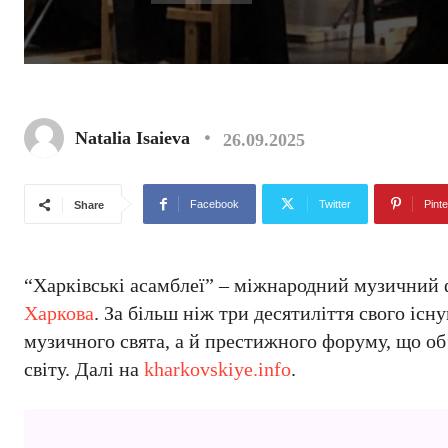
Natalia Isaieva
26.09.2025
Facebook
Twitter
Pinte
Share
“Харківські асамблеї” – міжнародний музичний ф
Харкова
. За більш ніж три десятиліття свого існ
музичного свята, а й престижного форуму, що об
світу. Далі на
kharkovskiye.info
.