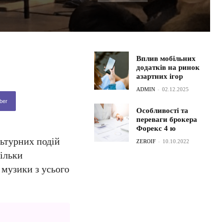
Вплив мобільних
додатків на ринок
азартних ігор
ADMIN
-
02.12.2025
ber
Особливості та
переваги брокера
Форекс 4 ю
льтурних подій
ZEROIF
-
10.10.2022
тільки
 музики з усього