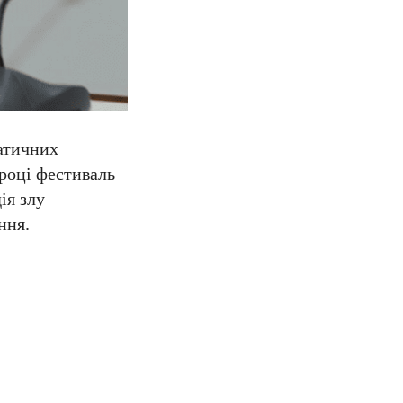
атичних
 році фестиваль
ія злу
ння.