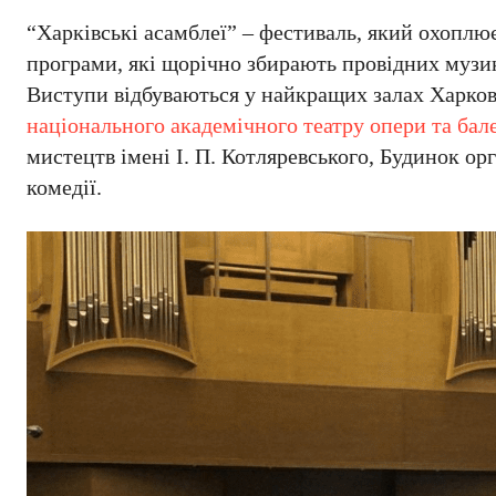
“Харківські асамблеї” – фестиваль, який охоплю
програми, які щорічно збирають провідних музик
Виступи відбуваються у найкращих залах Харков
національного академічного театру опери та бал
мистецтв імені І. П. Котляревського, Будинок ор
комедії.