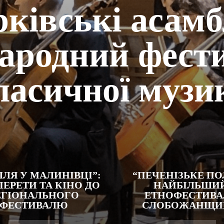
ківські асамб
ародний фест
ласичної музи
ЛЛЯ У МАЛИНІВЦІ”:
“ПЕЧЕНІЗЬКЕ ПО
ПЕРЕТИ ТА КІНО ДО
НАЙБІЛЬШИ
ЕГІОНАЛЬНОГО
ЕТНОФЕСТИВА
ФЕСТИВАЛЮ
СЛОБОЖАНЩИ