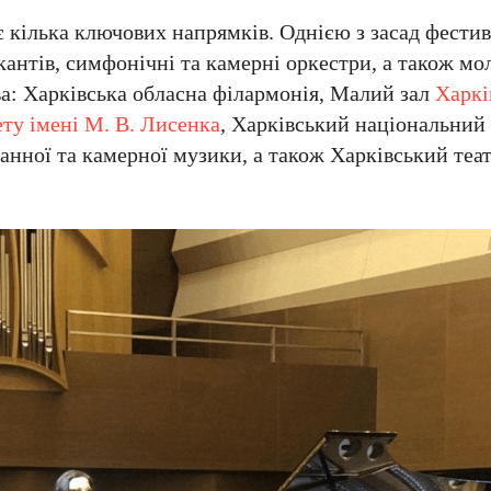
є кілька ключових напрямків. Однією з засад фести
антів, симфонічні та камерні оркестри, а також мол
а: Харківська обласна філармонія, Малий зал
Харкі
ету імені М. В. Лисенка
, Харківський національний
ганної та камерної музики, а також Харківський теа