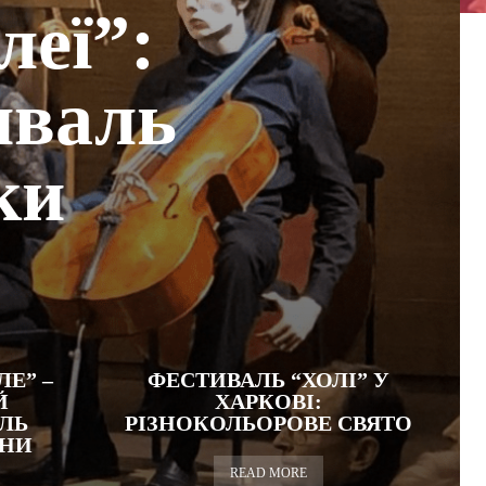
леї”:
иваль
ки
ЛЕ” –
ФЕСТИВАЛЬ “ХОЛІ” У
Й
ХАРКОВІ:
ЛЬ
РІЗНОКОЛЬОРОВЕ СВЯТО
НИ
READ MORE