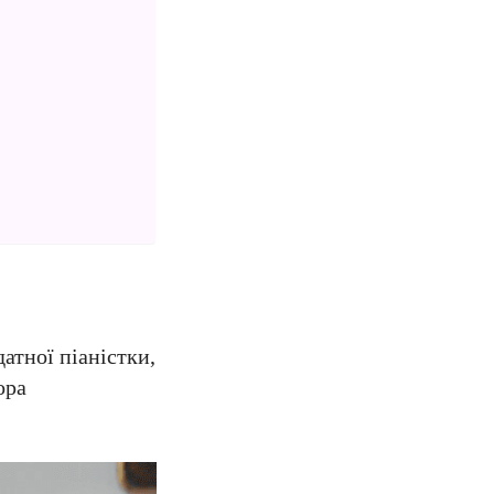
атної піаністки,
ора