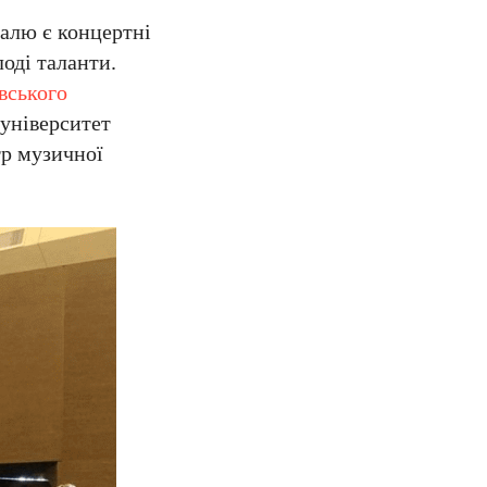
валю є концертні
оді таланти.
вського
 університет
тр музичної