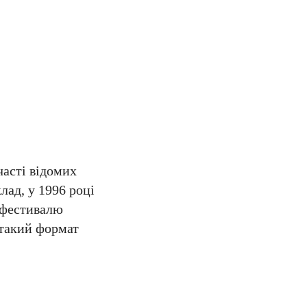
часті відомих
лад, у 1996 році
м фестивалю
 такий формат