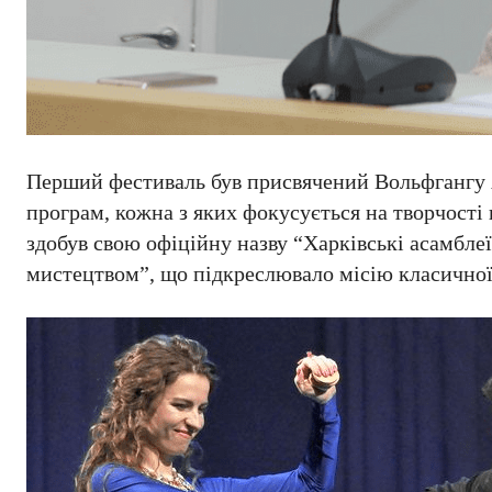
Перший фестиваль був присвячений Вольфгангу 
програм, кожна з яких фокусується на творчості
здобув свою офіційну назву “Харківські асамблеї”
мистецтвом”, що підкреслювало місію класичної 