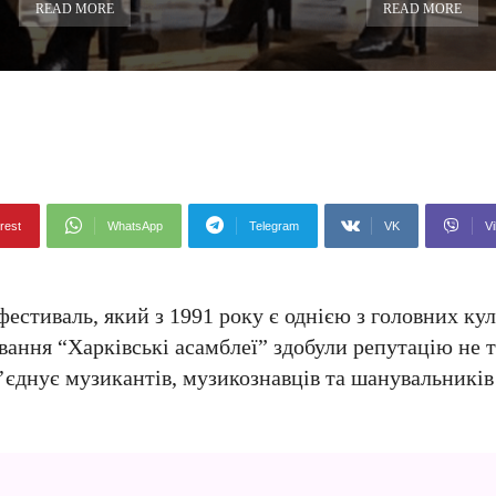
READ MORE
READ MORE
rest
WhatsApp
Telegram
VK
Vi
естиваль, який з 1991 року є однією з головних ку
ування “Харківські асамблеї” здобули репутацію не 
’єднує музикантів, музикознавців та шанувальників