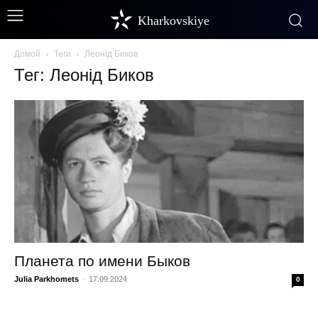
Kharkovskiye
Домой
Теги
Леонід Биков
Тег: Леонід Биков
Планета по имени Быков
Julia Parkhomets
-
17.09.2024
0