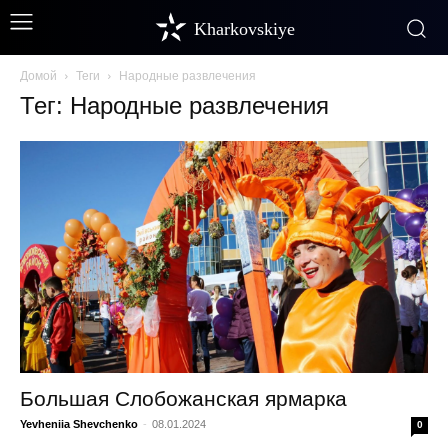
Kharkovskiye
Домой
Теги
Народные развлечения
Тег: Народные развлечения
Большая Слобожанская ярмарка
Yevheniia Shevchenko
-
08.01.2024
0