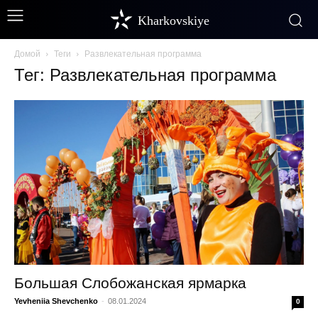
Kharkovskiye
Домой
Теги
Развлекательная программа
Тег: Развлекательная программа
Большая Слобожанская ярмарка
Yevheniia Shevchenko
-
08.01.2024
0