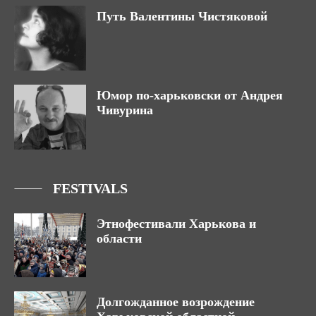
Путь Валентины Чистяковой
Юмор по-харьковски от Андрея
Чивурина
FESTIVALS
Этнофестивали Харькова и
области
Долгожданное возрождение