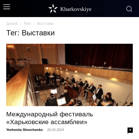
Kharkovskiye
Домой
Теги
Выставки
Тег: Выставки
Международный фестиваль
«Харьковские ассамблеи»
Yevheniia Shevchenko
-
26.03.2024
0