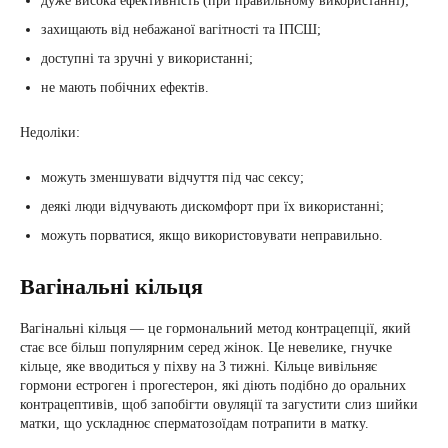
дуже висока ефективність (при правильному використанні);
захищають від небажаної вагітності та ІПСШ;
доступні та зручні у використанні;
не мають побічних ефектів.
Недоліки:
можуть зменшувати відчуття під час сексу;
деякі люди відчувають дискомфорт при їх використанні;
можуть порватися, якщо використовувати неправильно.
Вагінальні кільця
Вагінальні кільця — це гормональний метод контрацепції, який
стає все більш популярним серед жінок. Це невелике, гнучке
кільце, яке вводиться у піхву на 3 тижні. Кільце вивільняє
гормони естроген і прогестерон, які діють подібно до оральних
контрацептивів, щоб запобігти овуляції та загустити слиз шийки
матки, що ускладнює сперматозоїдам потрапити в матку.