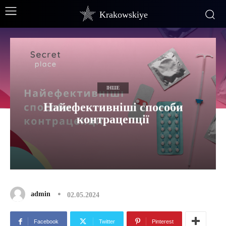
Krakowskiye
ІНШЕ
Найефективніші способи
контрацепції
admin
02.05.2024
Facebook
Twitter
Pinterest