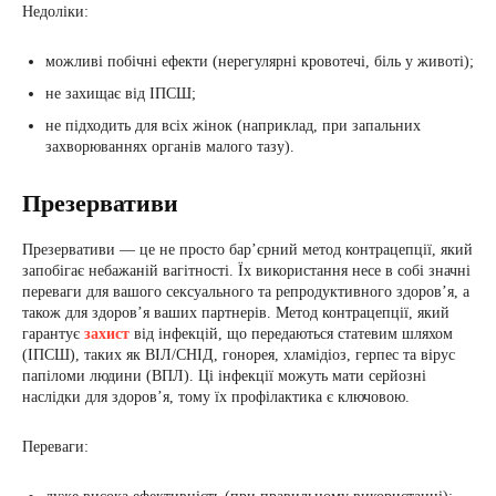
Недоліки:
можливі побічні ефекти (нерегулярні кровотечі, біль у животі);
не захищає від ІПСШ;
не підходить для всіх жінок (наприклад, при запальних
захворюваннях органів малого тазу).
Презервативи
Презервативи — це не просто бар’єрний метод контрацепції, який
запобігає небажаній вагітності. Їх використання несе в собі значні
переваги для вашого сексуального та репродуктивного здоров’я, а
також для здоров’я ваших партнерів. Метод контрацепції, який
гарантує
захист
від інфекцій, що передаються статевим шляхом
(ІПСШ), таких як ВІЛ/СНІД, гонорея, хламідіоз, герпес та вірус
папіломи людини (ВПЛ). Ці інфекції можуть мати серйозні
наслідки для здоров’я, тому їх профілактика є ключовою.
Переваги: