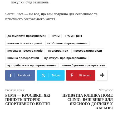
покупки буде захищена.
Secret Place — це все, що вам потрібно для безпечного та
приємного сексуального життя.
де замовити презервативи
інтим
інтимні речі
магазин інтимних речей
особливості презервативів
переваги презервативів
презервативи
презервативи види
ціни на презервативи
що кажуть про презервативи
що треба знати про презервативи
якими бувають презервативи
Facebook
Twitter
Pinterest
Previous article
Next article
PUMA — КРОСІВКИ, ЯКІ
ПРИВАТНА КЛІНІКА HOME
ПИШУТЬ ІСТОРІЮ
CLINIC: ВАШ ВИБІР ДЛЯ
СПОРТИВНОГО ВЗУТТЯ
ЯКІСНОГО ДОГЛЯДУ У
ХАРКОВІ