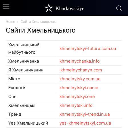
Kharkovskiye
Home
Сайти Хмельницького
Сайти Хмельницького
Хмельницький
khmelnytskyi-future.com.ua
майбутнього
Хмельничанка
khmelnychanka.info
Я Хмельничанин
ikhmelnychanyn.com
Місто
khmelnytsky.com.ua
Екологія
khmelnytskyi.name
One
khmelnytskyi.one
Хмельницькі
khmelnytski.info
Тренд
khmelnytskyi-trend.in.ua
Yes Хмельницький
yes-khmelnytskyi.com.ua