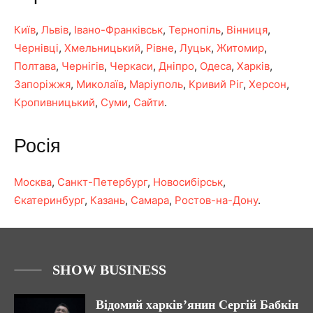
Київ
,
Львів
,
Івано-Франківськ
,
Тернопіль
,
Вінниця
,
Чернівці
,
Хмельницький
,
Рівне
,
Луцьк
,
Житомир
,
Полтава
,
Чернігів
,
Черкаси
,
Дніпро
,
Одеса
,
Харків
,
Запоріжжя
,
Миколаїв
,
Маріуполь
,
Кривий Ріг
,
Херсон
,
Кропивницький
,
Суми
,
Сайти
.
Росія
Москва
,
Санкт-Петербург
,
Новосибірськ
,
Єкатеринбург
,
Казань
,
Самара
,
Ростов-на-Дону
.
SHOW BUSINESS
Відомий харків’янин Сергій Бабкін