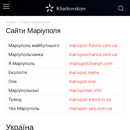
Kharkovskiye
Home
Сайти Маріуполя
Сайти Маріуполя
Маріуполь майбутнього
mariupol-future.com.ua
Маріупольчанка
mariupolchanka.com.ua
Я Маріуполь
imariupolchanyn.com
Екологія
mariupol.name
One
mariupol.one
Маріупольські
mariupolski.info
Тренд
mariupol-trend.in.ua
Yes Маріуполь
mariupol-yes.com.ua
Україна