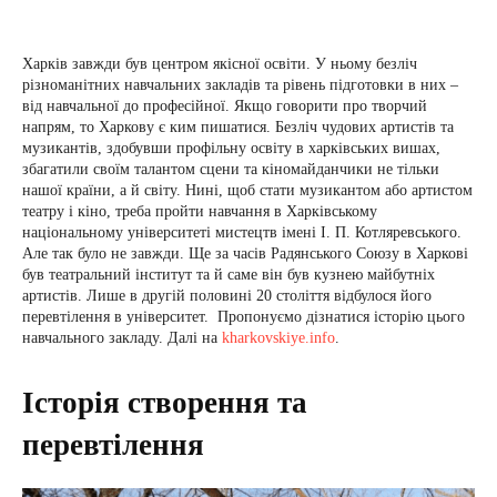
Харків завжди був центром якісної освіти. У ньому безліч
різноманітних навчальних закладів та рівень підготовки в них –
від навчальної до професійної. Якщо говорити про творчий
напрям, то Харкову є ким пишатися. Безліч чудових артистів та
музикантів, здобувши профільну освіту в харківських вишах,
збагатили своїм талантом сцени та кіномайданчики не тільки
нашої країни, а й світу. Нині, щоб стати музикантом або артистом
театру і кіно, треба пройти навчання в Харківському
національному університеті мистецтв імені І. П. Котляревського.
Але так було не завжди. Ще за часів Радянського Союзу в Харкові
був театральний інститут та й саме він був кузнею майбутніх
артистів. Лише в другій половині 20 століття відбулося його
перевтілення в університет. Пропонуємо дізнатися історію цього
навчального закладу. Далі на
kharkovskiye.info
.
Історія створення та
перевтілення