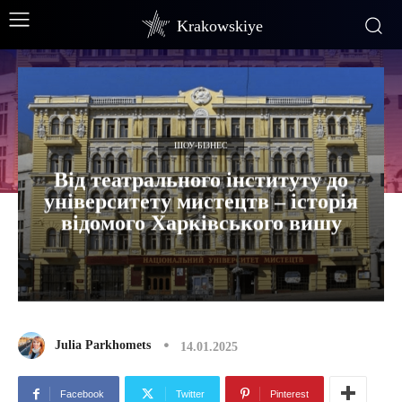
Krakowskiye
ШОУ-БІЗНЕС
Від театрального інституту до
університету мистецтв – історія
відомого Харківського вишу
Julia Parkhomets
14.01.2025
Facebook
Twitter
Pinterest