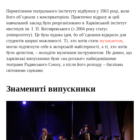
Перевтілення театрального інституту відбулося у 1963 році, коли
його об’єднали з консерваторією. Практично відразу ж цей
навчальний заклад було реорганізовано в Харківський інститут
мистецтв ім. І. П. Котляревського (з 2004 року статус
університету). Це була чудова ідея, бо об’єднання відкрило для
студентів ширші можливості. Ті, хто хотів стати
музикантом
,
могли підтягнути себе в акторській майстерності, а ті, хто хотів
бути артистом, – володіти музичним інструментом. Не дивно, що
харківські випускники були «на розхват» найвідомішими
театрами Радянського Союзу, а після його розпаду – багатьма
світовими сценами.
Знамениті випускники