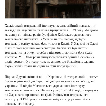
Харківський театральний інститут, як самостійний навчальний
заклад, був відкритий та почав працювати з 1939 року. До цього
моменту він кілька років був філією Київського державного
театрального інституту. В Україні на той період здобути
театральну освіту можна було тільки в Києві. У Харкові та Одесі
діяли тільки музичні консерваторії. Харків же був містом
театральним, а отже потреба в підготовці артистів була дуже
високою. У 1930-ті роки минулого століття одним з основних
видів розваги був театр, тож не дивно, що більшість молодих
людей хотіли грати на сцені та бути популярними.
Під час Другої світової війни Харківський театральний інститут
був евакуйований до Саратова, де продовжив свою роботу, як
український відділ Московського державного інституту
театрального мистецтва. Після окупації, у 1943 році, повернувся
до Харкова та працював, як філія Київського театрального
інституту. З 1945 року остаточно набув статусу самостійного
навчального закладу.