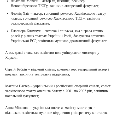
Анатолій Мовчан – актор та, пізніше, режисер
Новосибірського ТЮГу, закінчив акторський факультет;
Леонід Хаїт – актор, головний режисер Харківського театру
ляльок, головний режисер Харківського ТЮГу, закінчив
режисерський факультет;
Елеонора Климчук – акторка і співачка, яка зіграла сотню
ролей у різних театрах України і Росії, Заслужена артистка
Української РСР, закінчила музично-драматичний факультет.
А ось деякі з тих, хто закінчив вже університет мистецтв у
Харкові:
Сергій Бабкін – відомий співак, композитор, театральний актор і
шоумен, закінчив театральне відділення;
Максим Пастер – український і російський оперний співак, соліст
харківського театру опери та балету з 2001 по 2003 рік, закінчив
вокальний факультет;
Анна Мінакова – українська поетеса, магістр мистецтв, з
відзнакою закінчила музичне відділення університету мистецтв.