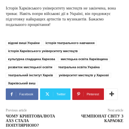
Історія Харківського університету мистецтв не закінчена, вона
триває. Навіть попри військові дії в Україні, він продовжує
підготовку найкращих артистів та музикантів. Бажаємо
подальшого процвітання!
відомі виші України
історія театрального навчання
історія Харківського університету мистецтв
культурна спадщина Харкова
мистецька освіта Харківщина
розвиток мистецької освіти
театральна освіта Україна
театральний інститут Харків
університет мистецтв у Харкові
Харківський виш
Facebook
Twitter
Pinterest
Previous article
Next article
ЧОМУ КРИПТОВАЛЮТА
ЧЕМПІОНАТ СВІТУ З
AXS СТАЛА
КАРАОКЕ
ПОПУЛЯРНОЮ?