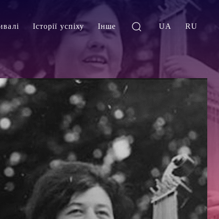
ивалі
Історії успіху
Інше
UA
RU