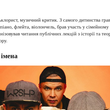
лорист, музичний критик. З самого дитинства грав
іано, флейта, віолончель, брав участь у сімейному
ізовував читання публічних лекцій з історії та тео
ору.
 імена