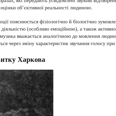
азах, які передають усвідомлені звукові відтворен
 оцінки об’єктивної реальності людиною.
оції пояснюється фізіологічно й біологічно зумовл
 діяльністю (особливо емоційною), а також активн
і музика вважається аналогічною до мовлення людини
ться через зміну характеристик звучання голосу при
звитку Харкова