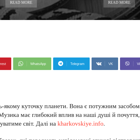
READ MORE
READ MORE
rest
WhatsApp
Telegram
VK
Vi
дь-якому куточку планети. Вона є потужним засобом
 Музика має глибокий вплив на наші душі й почуття
уватиме світ. Далі на
kharkovskiye.info
.