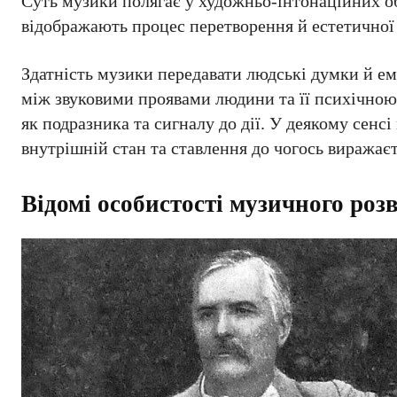
Суть музики полягає у художньо-інтонаційних обр
відображають процес перетворення й естетичної
Здатність музики передавати людські думки й ем
між звуковими проявами людини та її психічною
як подразника та сигналу до дії. У деякому сенс
внутрішній стан та ставлення до чогось виражає
Відомі особистості музичного ро