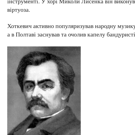
інструменті. У хорі Миколи Лисенка він виконува
віртуоза.
Хоткевич активно популяризував народну музику 
а в Полтаві заснував та очолив капелу бандуристі