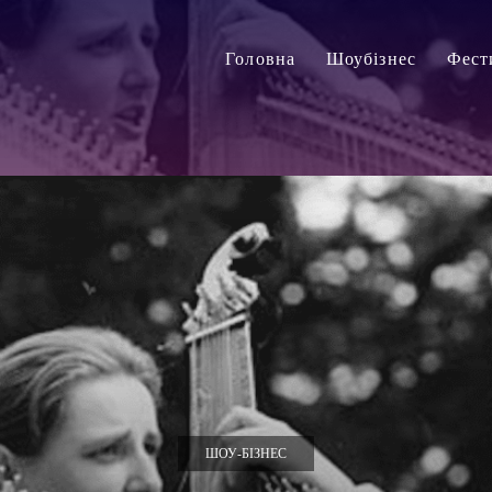
Головна
Шоубізнес
Фест
ШОУ-БІЗНЕС