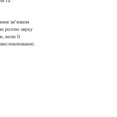
ня та
еним зв’язком
ою роллю звуку
, коли її
 висловлюванні.