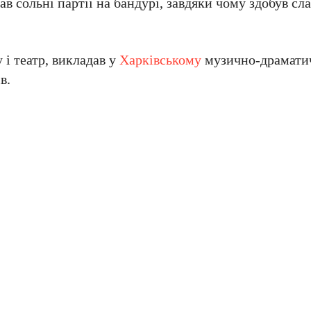
в сольні партії на бандурі, завдяки чому здобув сл
і театр, викладав у
Харківському
музично-драматич
в.