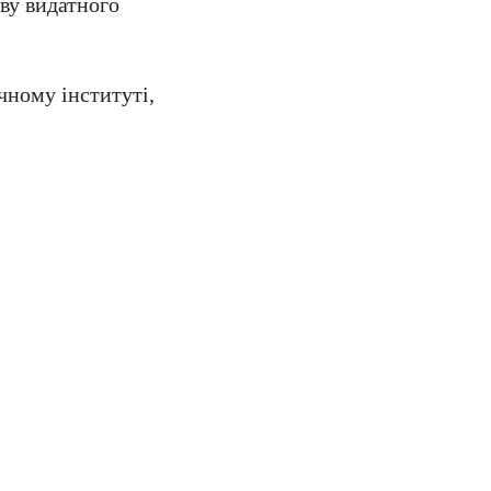
аву видатного
ному інституті,