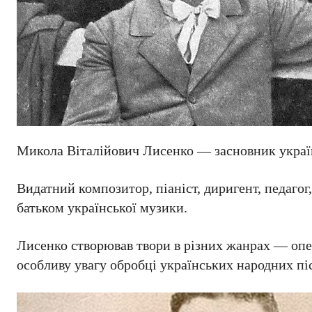
Микола Віталійович Лисенко — засновник украї
Видатний композитор, піаніст, диригент, педагог
батьком української музики.
Лисенко створював твори в різних жанрах — опе
особливу увагу обробці українських народних пі