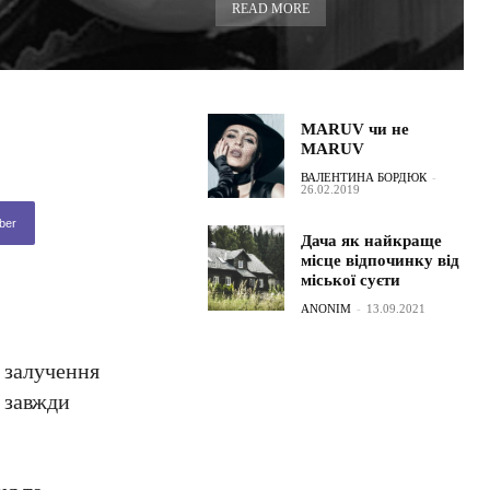
READ MORE
MARUV чи не
MARUV
ВАЛЕНТИНА БОРДЮК
-
26.02.2019
ber
Дача як найкраще
місце відпочинку від
міської суєти
ANONIM
-
13.09.2021
 залучення
, завжди