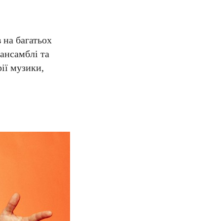
 на багатьох
 ансамблі та
рії музики,