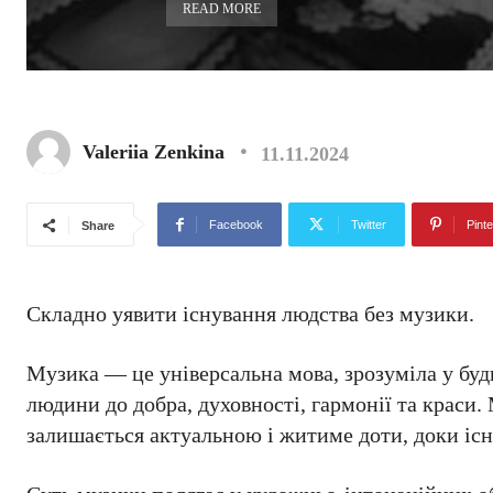
READ MORE
Valeriia Zenkina
11.11.2024
Facebook
Twitter
Pinte
Share
Складно уявити існування людства без музики.
Музика — це універсальна мова, зрозуміла у бу
людини до добра, духовності, гармонії та краси.
залишається актуальною і житиме доти, доки існ