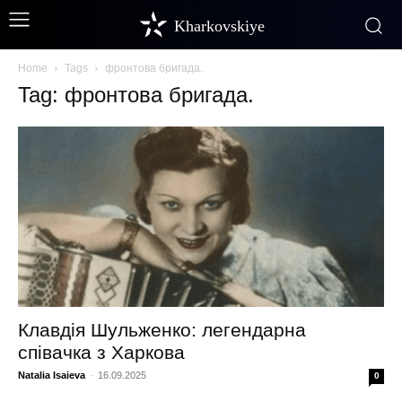
Kharkovskiye
Home
Tags
фронтова бригада.
Tag: фронтова бригада.
Клавдія Шульженко: легендарна
співачка з Харкова
Natalia Isaieva
-
16.09.2025
0