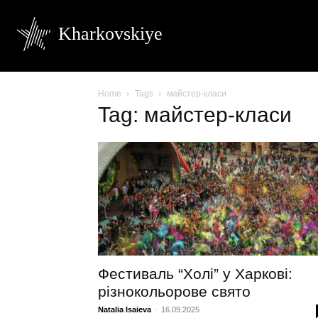
Kharkovskiye
Home
Tags
майстер-класи
Tag: майстер-класи
Фестиваль “Холі” у Харкові:
різнокольорове свято
Natalia Isaieva
-
16.09.2025