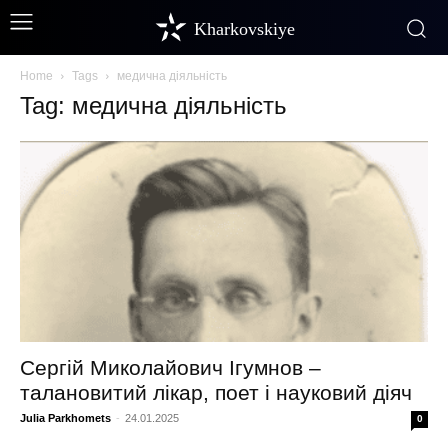
Kharkovskiye
Home
Tags
медична діяльність
Tag: медична діяльність
Сергій Миколайович Ігумнов –
талановитий лікар, поет і науковий діяч
Julia Parkhomets
-
24.01.2025
0