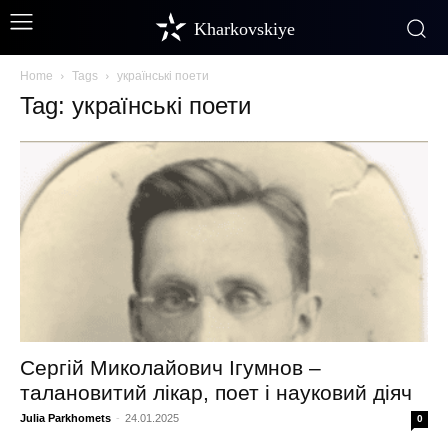
Kharkovskiye
Home
Tags
українські поети
Tag: українські поети
Сергій Миколайович Ігумнов –
талановитий лікар, поет і науковий діяч
Julia Parkhomets
-
24.01.2025
0