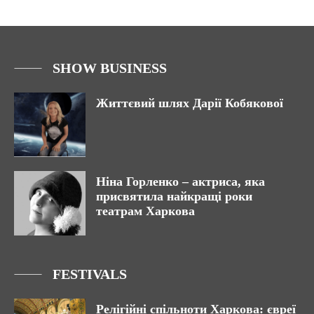
SHOW BUSINESS
Життєвий шлях Дарії Кобякової
Ніна Горленко – актриса, яка
присвятила найкращі роки
театрам Харкова
FESTIVALS
Релігійні спільноти Харкова: євреї