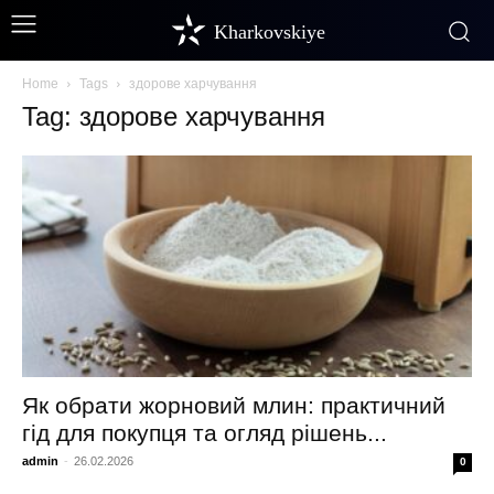
Kharkovskiye
Home
Tags
здорове харчування
Tag: здорове харчування
Як обрати жорновий млин: практичний
гід для покупця та огляд рішень...
admin
-
26.02.2026
0