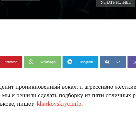
УЗНАТЬ БОЛЬШЕ
Pinterest
WhatsApp
Telegram
VK
е ценит проникновенный вокал, и агрессивно жестк
о мы и решили сделать подборку из пяти отличных 
рькове, пишет
kharkovskiye.info
.