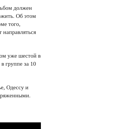
льбом должен
ожить. Об этом
ме того,
т направляться
бом уже шестой в
в группе за 10
е, Одессу и
апряженными.