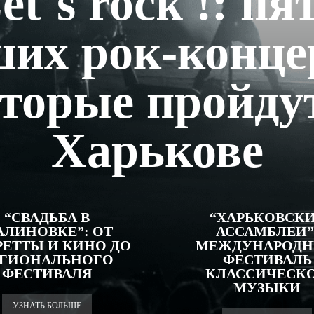
et`s rock !: пя
их рок-конце
торые пройду
Харькове
“СВАДЬБА В
“ХАРЬКОВСК
ЛИНОВКЕ”: ОТ
АССАМБЛЕИ”
РЕТТЫ И КИНО ДО
МЕЖДУНАРОД
ЕГИОНАЛЬНОГО
ФЕСТИВАЛЬ
ФЕСТИВАЛЯ
КЛАССИЧЕСК
МУЗЫКИ
УЗНАТЬ БОЛЬШЕ