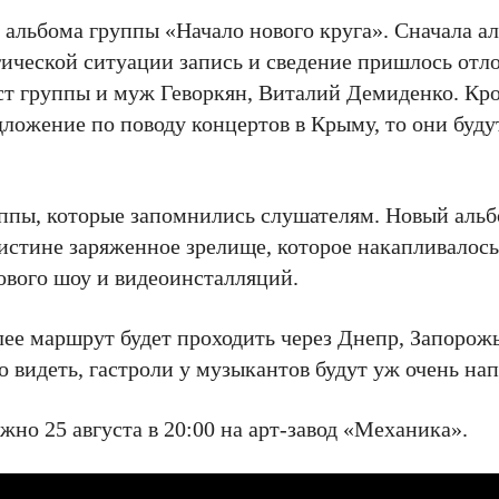
 альбома группы «Начало нового круга». Сначала а
гической ситуации запись и сведение пришлось отл
т группы и муж Геворкян, Виталий Демиденко. Кро
дложение по поводу концертов в Крыму, то они буду
руппы, которые запомнились слушателям. Новый аль
истине заряженное зрелище, которое накапливалось 
тового шоу и видеоинсталляций.
лее маршрут будет проходить через Днепр, Запорожь
но видеть, гастроли у музыкантов будут уж очень н
но 25 августа в 20:00 на арт-завод «Механика».