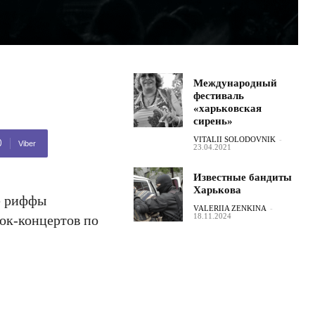
Международный
фестиваль
«харьковская
сирень»
VITALII SOLODOVNIK
-
Viber
23.04.2021
Известные бандиты
Харькова
ие риффы
VALERIIA ZENKINA
-
18.11.2024
рок-концертов по