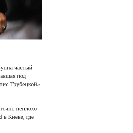
руппа частый
павшая под
япис Трубецкой»
аточно неплохо
 в Киеве, где