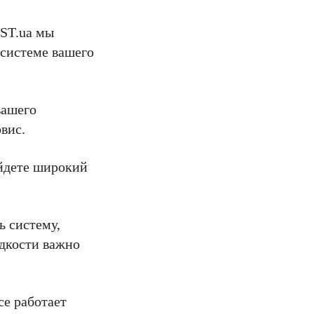
IST.ua мы
осистеме вашего
вашего
вис.
айдете широкий
ь систему,
идкости важно
се работает