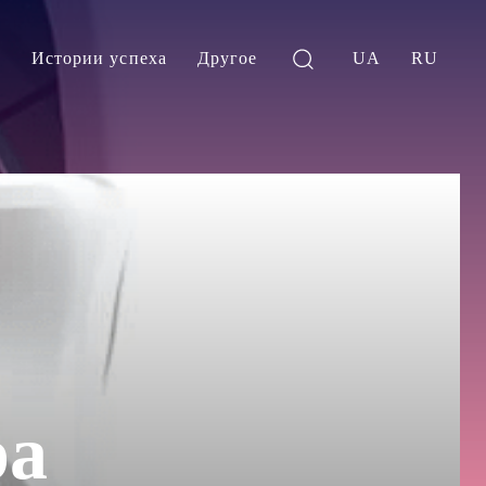
и
Истории успеха
Другое
UA
RU
ра