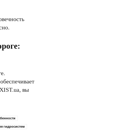
овечность
сно.
ороге:
е.
 обеспечивает
XIST.ua, вы
обенности
ля гидросистем