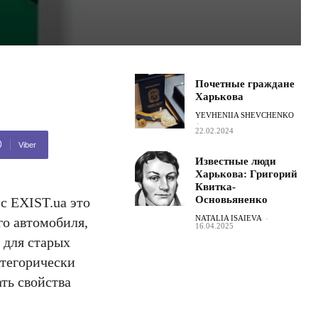
Почетные граждане
Харькова
YEVHENIIA SHEVCHENKO
-
22.02.2024
Viber
Известные люди
Харькова: Григорий
Квитка-
Основьяненко
с EXIST.ua это
NATALIA ISAIEVA
-
го автомобиля,
16.04.2025
 для старых
атегорически
ть свойства