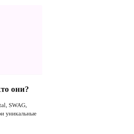
кто они?
tal, SWAG,
вои уникальные