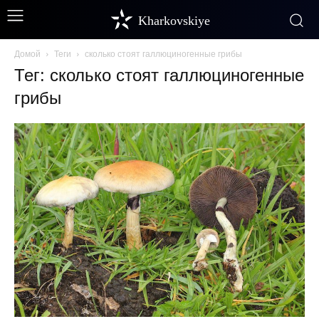
Kharkovskiye
Домой
Теги
сколько стоят галлюциногенные грибы
Тег: сколько стоят галлюциногенные
грибы