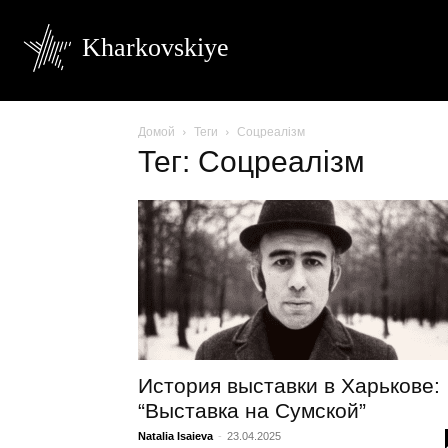
Kharkovskiye
Домой
Теги
Соцреалізм
Тег: Соцреалізм
История выставки в Харькове:
“Выставка на Сумской”
Natalia Isaieva
-
23.04.2025