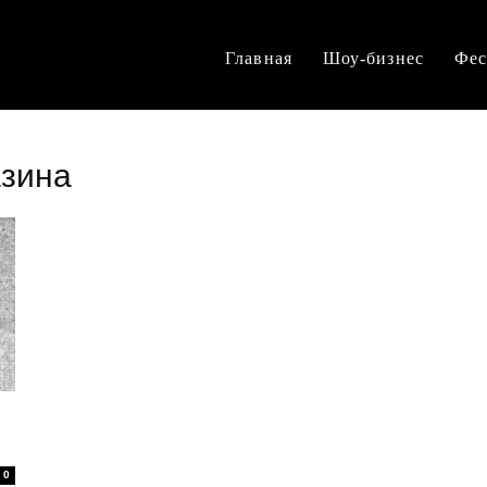
Главная
Шоу-бизнес
Фес
азина
0