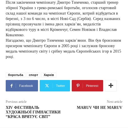
Після закінчення чемпіонату Дмитро Тимченко, старший тренер
збірної України з греко-римської боротьби, оголосив стартовий
склад нашої команди на чемпіонат Європи, котрий відбудеться в
березні, з 3 по 6 число, в місті Нові-Сад (Сербія). Серед названих
прізвищ прозвучали і імена двох харків’ян, медалістів
відбіркового туру в місті Кріменчуг, Семен Новіков і Владислав
Коваленко.
Нагадаємо, що Дмитро Тимченко харків’янин. Він був бронзовим
призером чемпіонату Європи в 2005 році і заслужив бронзову
медаль чемпіонату світу і срібну медаль Європейських ігор в 2015
році.
боротьба
спорт
Харків
Facebook
Twitter
Pinterest
Previous article
Next article
ХІV ФЕСТИВАЛЬ
MARUV ЧИ НЕ MARUV
ХУДОЖНЬОЇ ГІМНАСТИКИ
“КРАСА ВРЯТУЄ СВІТ”