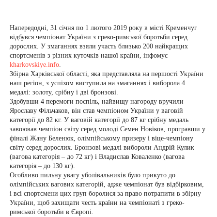
Напередодні, 31 січня по 1 лютого 2019 року в місті Кременчуг
відбувся чемпіонат України з греко-римської боротьби серед
дорослих. У змаганнях взяли участь близько 200 найкращих
спортсменів з різних куточків нашої країни, інфомує
kharkovskiye.info
.
Збірна Харківської області, яка представляла на першості України
наш регіон, з успіхом виступила на змаганнях і виборола 4
медалі: золоту, срібну і дві бронзові.
Здобувши 4 перемоги поспіль, найвищу нагороду вручили
Ярославу Фільчаков, він став чемпіоном України у ваговій
категорії до 82 кг. У ваговій категорії до 87 кг срібну медаль
завоював чемпіон світу серед молоді Семен Новіков, програвши у
фіналі Жану Беленюк, олімпійському призеру і віце-чемпіону
світу серед дорослих. Бронзові медалі вибороли Андрій Кулик
(вагова категорія – до 72 кг) і Владислав Коваленко (вагова
категорія – до 130 кг).
Особливо пильну увагу уболівальників було прикуто до
олімпійських вагових категорій, адже чемпіонат був відбірковим,
і всі спортсмени цих груп боролися за право потрапити в збірну
України, щоб захищати честь країни на чемпіонаті з греко-
римської боротьби в Європі.