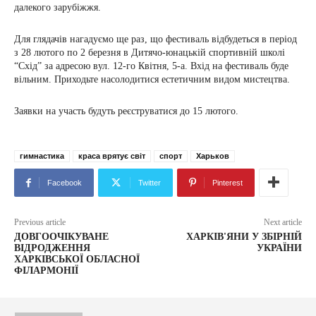
далекого зарубіжжя.
Для глядачів нагадуємо ще раз, що фестиваль відбудеться в період
з 28 лютого по 2 березня в Дитячо-юнацькій спортивній школі
“Схід” за адресою вул. 12-го Квітня, 5-а. Вхід на фестиваль буде
вільним. Приходьте насолодитися естетичним видом мистецтва.
Заявки на участь будуть реєструватися до 15 лютого.
гимнастика
краса врятує світ
спорт
Харьков
Facebook
Twitter
Pinterest
Previous article
Next article
ДОВГООЧІКУВАНЕ
ХАРКІВ'ЯНИ У ЗБІРНІЙ
ВІДРОДЖЕННЯ
УКРАЇНИ
ХАРКІВСЬКОЇ ОБЛАСНОЇ
ФІЛАРМОНІЇ