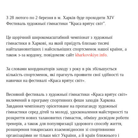
З 28 лютого по 2 березня в м. Харків буде проходити ХІV
Фестиваль художньої гімнастики “Краса врятує світ”.
Це щорічний широкомасштабний чемпіонат з художньої
гімнастики в Харкові, на який приїдуть близько тисячі
найталановитіших і найсильніших спортсменок нашої країни, а
також з-за кордону, повідомляє сайт
kharkovskiye.info
.
За словами координаторів заходу з року в рік збільшується
кількість спортсменок, які прагнуть проявити свої здібності та
навички на фестивалі «Краса врятує світ».
Весняний фестиваль з художньої гімнастики «Краса врятує світ»
включений в програму спортивних фешн заходів Харкова.
Завдання чемпіонату орієнтоване на пропаганду художньої
гімнастики серед дітей та молоді, удосконалення майстерності та
розкриття нових талановитих гімнасток, обміну досвідом роботи
тренерів, а також для популяризації здорового способу життя,
розширення товариських взаємовідносин зі спортивними
організаціями не тільки міст України, а й країн ближнього і