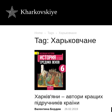
Kharkovskiye
Home
Tags
Харьковчане
Tag: Харьковчане
Харків'яни – автори кращих
підручників країни
Валентина Бордюк
-
26.02.2019