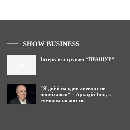
SHOW BUSINESS
Інтерв’ю з групою “ПРАЩУР”
“Я двічі на один анекдот не
посміхаюся” – Аркадій Інін, з
гумором по життю