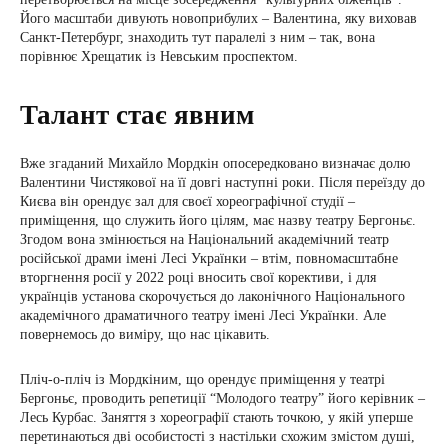
Його масштаби дивують новоприбулих – Валентина, яку виховав
Санкт-Петербург, знаходить тут паралелі з ним – так, вона
порівнює Хрещатик із Невським проспектом.
Талант стає явним
Вже згаданий Михайло Мордкін опосередковано визначає долю
Валентини Чистякової на її довгі наступні роки. Після переїзду до
Києва він орендує зал для своєї хореографічної студії –
приміщення, що служить його цілям, має назву театру Бергоньє.
Згодом вона змінюється на Національний академічний театр
російської драми імені Лесі Українки – втім, повномасштабне
вторгнення росії у 2022 році вносить свої корективи, і для
українців установа скорочується до лаконічного Національного
академічного драматичного театру імені Лесі Українки. Але
повернемось до виміру, що нас цікавить.
Пліч-о-пліч із Мордкіним, що орендує приміщення у театрі
Бергоньє, проводить репетиції “Молодого театру” його керівник –
Лесь Курбас. Заняття з хореографії стають точкою, у якій уперше
перетинаються дві особистості з настільки схожим змістом душі,