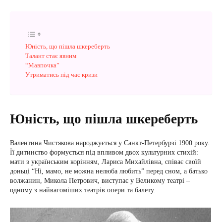
Юність, що пішла шкереберть
Талант стає явним
“Мавпочка”
Утриматись під час кризи
Юність, що пішла шкереберть
Валентина Чистякова народжується у Санкт-Петербурзі 1900 року.
Її дитинство формується під впливом двох культурних стихій:
мати з українським корінням, Лариса Михайлівна, співає своїй
доньці “Ні, мамо, не можна нелюба любить” перед сном, а батько
волжанин, Микола Петрович, виступає у Великому театрі –
одному з найвагоміших театрів опери та балету.