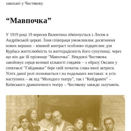
закохані у Чистякову.
“Мавпочка”
У 1919 році 19 вересня Валентина обвінчується з Лесем в
Андріївській церкві. Їхня співпраця уможливлює досягнення
нових вершин – віковий контраст особливо підкреслює для
Курбаса життєлюбність та життєрадісність його супутниці, через
що він дає їй прізвище “Мавпочка”. Невдовзі Чистякова
завойовує серця великої кількості глядачів – з образу Оксани у
спектаклі “Гайдамаки” бере свій початок слава юної актриси.
Успіх даної ролі позначається і на подальших виставах: в усіх
наступних – як від “Молодого театру”, так і “Кийдрамте” –
Київського драматичного театру – Чистякову завжди залучають.