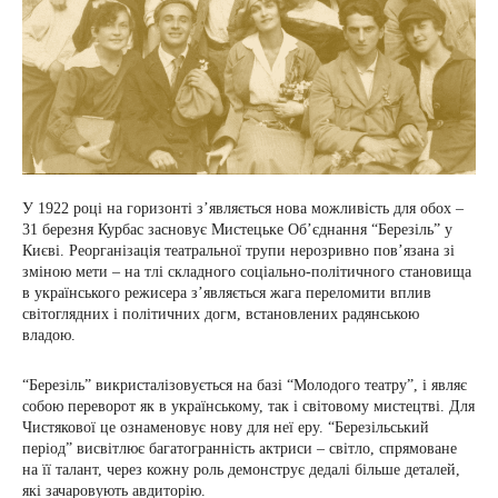
У 1922 році на горизонті з’являється нова можливість для обох –
31 березня Курбас засновує Мистецьке Об’єднання “Березіль” у
Києві. Реорганізація театральної трупи нерозривно пов’язана зі
зміною мети – на тлі складного соціально-політичного становища
в українського режисера з’являється жага переломити вплив
світоглядних і політичних догм, встановлених радянською
владою.
“Березіль” викристалізовується на базі “Молодого театру”, і являє
собою переворот як в українському, так і світовому мистецтві. Для
Чистякової це ознаменовує нову для неї еру. “Березільський
період” висвітлює багатогранність актриси – світло, спрямоване
на її талант, через кожну роль демонструє дедалі більше деталей,
які зачаровують авдиторію.