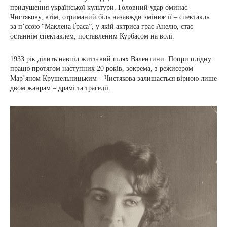
придушення української культури. Головний удар оминає
Чистякову, втім, отриманий біль назавжди змінює її – спектакль
за п’єсою “Маклена Ґраса”, у якій актриса грає Анелю, стає
останнім спектаклем, поставленим Курбасом на волі.
1933 рік ділить навпіл життєвий шлях Валентини. Попри плідну
працю протягом наступних 20 років, зокрема, з режисером
Мар’яном Крушельницьким – Чистякова залишається вірною лише
двом жанрам – драмі та трагедії.