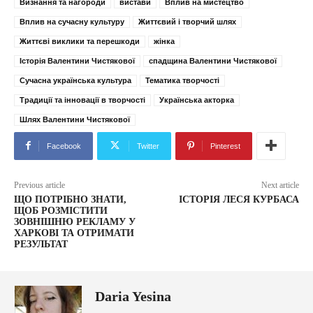
Визнання та нагороди
вистави
Вплив на мистецтво
Вплив на сучасну культуру
Життєвий і творчий шлях
Життєві виклики та перешкоди
жінка
Історія Валентини Чистякової
спадщина Валентини Чистякової
Сучасна українська культура
Тематика творчості
Традиції та інновації в творчості
Українська акторка
Шлях Валентини Чистякової
Facebook
Twitter
Pinterest
Previous article
Next article
ЩО ПОТРІБНО ЗНАТИ,
ІСТОРІЯ ЛЕСЯ КУРБАСА
ЩОБ РОЗМІСТИТИ
ЗОВНІШНЮ РЕКЛАМУ У
ХАРКОВІ ТА ОТРИМАТИ
РЕЗУЛЬТАТ
Daria Yesina