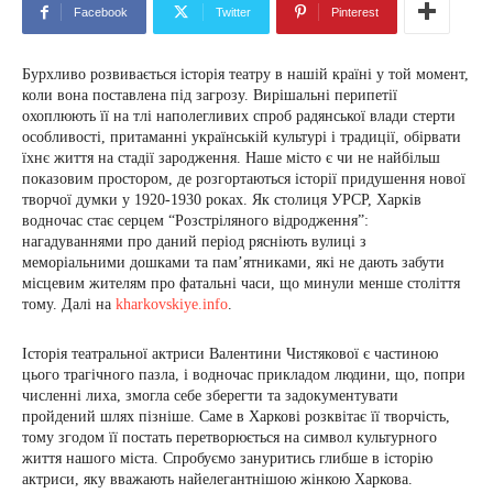
Facebook
Twitter
Pinterest
Бурхливо розвивається історія театру в нашій країні у той момент,
коли вона поставлена під загрозу. Вирішальні перипетії
охоплюють її на тлі наполегливих спроб радянської влади стерти
особливості, притаманні українській культурі і традиції, обірвати
їхнє життя на стадії зародження. Наше місто є чи не найбільш
показовим простором, де розгортаються історії придушення нової
творчої думки у 1920-1930 роках. Як столиця УРСР, Харків
водночас стає серцем “Розстріляного відродження”:
нагадуваннями про даний період рясніють вулиці з
меморіальними дошками та пам’ятниками, які не дають забути
місцевим жителям про фатальні часи, що минули менше століття
тому. Далі на
kharkovskiye.info
.
Історія театральної актриси Валентини Чистякової є частиною
цього трагічного пазла, і водночас прикладом людини, що, попри
численні лиха, змогла себе зберегти та задокументувати
пройдений шлях пізніше. Саме в Харкові розквітає її творчість,
тому згодом її постать перетворюється на символ культурного
життя нашого міста. Спробуємо зануритись глибше в історію
актриси, яку вважають найелегантнішою жінкою Харкова.