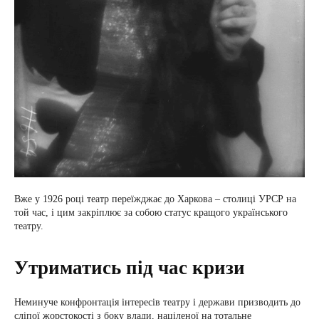
Вже у 1926 році театр переїжджає до Харкова – столиці УРСР на
той час, і цим закріплює за собою статус кращого українського
театру.
Утриматись під час кризи
Неминуче конфронтація інтересів театру і держави призводить до
сліпої жорстокості з боку влади, націленої на тотальне