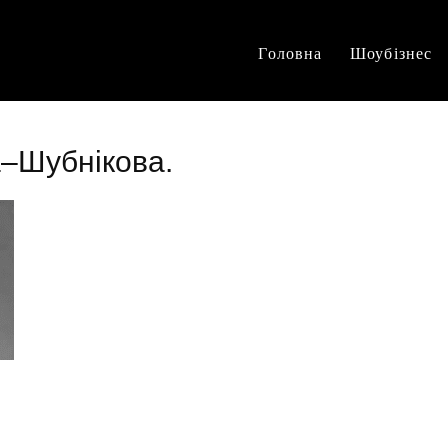
Головна
Шоубізнес
а–Шубнікова.