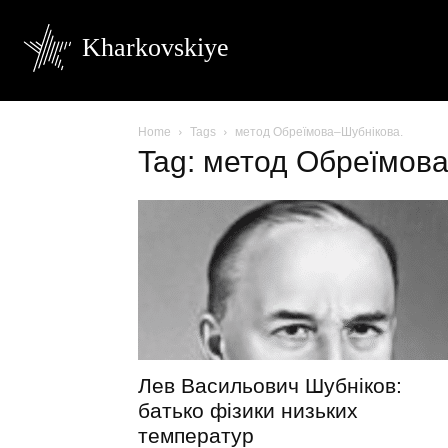
Kharkovskiye
Home
Tags
метод Обреїмова–Шубнікова.
Tag: метод Обреїмов
Лев Васильович Шубніков:
батько фізики низьких
температур