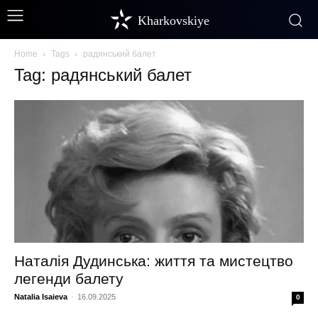
Kharkovskiye
Home
Tags
радянський балет
Tag: радянський балет
Наталія Дудинська: життя та мистецтво
легенди балету
Natalia Isaieva
-
16.09.2025
0