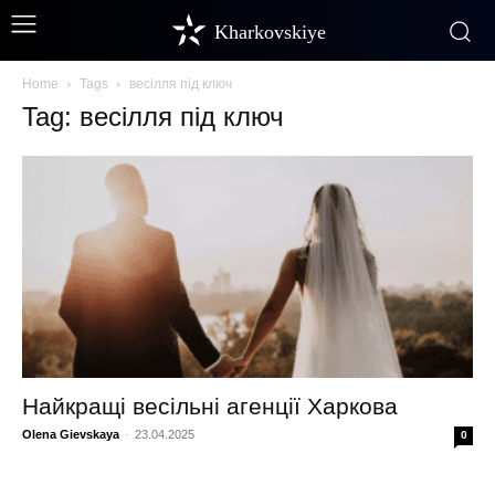
Kharkovskiye
Home
Tags
весілля під ключ
Tag: весілля під ключ
Найкращі весільні агенції Харкова
Olena Gievskaya
-
23.04.2025
0