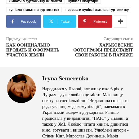
кімнати в гуртожитку як знайти
купівля квартири
купівля кімнати в гуртожиток
переваги купівлі житла в гуртожитку
Facebook
Twitter
Pinterest
Предыдущая статья
Следующая статья
КАК ОФИЦИАЛЬНО
ХАРЬКОВСКИЕ
ПРОДАТЬ И ОФОРМИТЬ
ФОТОГРАФЫ ПРЕДСТАВЯТ
УЧАСТОК ЗЕМЛИ
СВОИ РАБОТЫ В ПАРИЖЕ
Iryna Semerenko
Народилася у Львові, але живу вже 6 рік у
Луцьку - дуже люблю це місто. Маю вищу
освіту за спеціальністю "Видавнича справа та
редагування, медіакомунікації", навчалася в
Українській академії друкарства. Раніше
працювала у видавництві "ПАІС" у Львові, а
також у ЗМІ. Люблю читати книги, дивитися
кіно, готувати і вишивати. Улюблені автори -
Стівен Кінг, Мирослав Дочинець, Марія