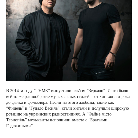
В 2014-м году “ТНМК” выпустили альбом “Зеркало”. И это было
всё то же разнообразие музыкальных стилей – от хип-хопа и рока
до фанка и фольклора. Песни из этого альбома, такие как
“Фидель” и “Гупало Василь”, стали хитами и получили широкую
ротацию на украинских радиостанциях. А “Файне місто
Тернопіль” музыканты исполнили вместе с “Братьями
Гадюкиными”.