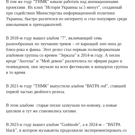
В том же году “ТНМК” начали работать над анимационными
проектами. Их клип “Исторія Украины за 5 минут”, созданный
при содействии Министерства информационной политики
Украины, быстро разлетелся по интернету и стал популярен среди
школьников и преподавателей.
В 2018-м году вышел альбом “7”, включающий семь
разнообразных по звучанию треков – от вариаций хип-хопа до
блюз-рока и фанка. Этот релиз стал первым полноформатным
альбомом группы со времен “Зеркала” в 2014-м году. А песни
вроде “Ангелы” и “Мой демон” разлетелись по эфирам радио и
телевидения, они звучали на всех фестивалях и концертах группы
в то время.
В 2021-м году “ТНМК” выпустили альбом “ВАТРА red”, ставший
первой частью двойного релиза.
В этом альбоме старые песни зазвучали по-новому, а новые
цепляли и тут же становились хитами.
В 2023-и году вышел альбом “Godmode”, а в 2024-м – “ВАТРА
black”, в котором музыканты продолжили экспериментировать со