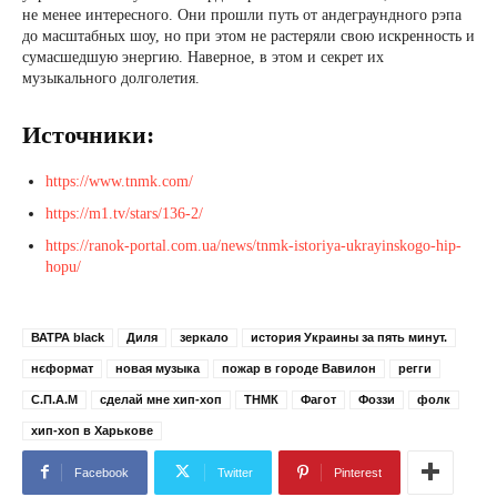
не менее интересного. Они прошли путь от андеграундного рэпа
до масштабных шоу, но при этом не растеряли свою искренность и
сумасшедшую энергию. Наверное, в этом и секрет их
музыкального долголетия.
Источники:
https://www.tnmk.com/
https://m1.tv/stars/136-2/
https://ranok-portal.com.ua/news/tnmk-istoriya-ukrayinskogo-hip-
hopu/
ВАТРА black
Диля
зеркало
история Украины за пять минут.
нєформат
новая музыка
пожар в городе Вавилон
регги
С.П.А.М
сделай мне хип-хоп
ТНМК
Фагот
Фоззи
фолк
хип-хоп в Харькове
Facebook
Twitter
Pinterest