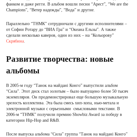
фанком и даже регги. В альбом вошли песни “Арест”, “We are the
Champions”, “Ветер надежды”, “Вода” и другие.
Параллельно “ТНМК” сотрудничали с другими исполнителями –
от Софии Ротару до “ВИА Гра” и “Океана Ельзы”. А также
сделали несколько каверов, один из них – на “Кольорову”
Скрябина
.
Развитие творчества: новые
альбомы
В 2005-м году “Танок на майданi Конго” выпустили альбом
“Сила”. Этот диск стал золотым – было выпущено более 50 тысяч
экземпляров. Он продемонстрировал еще большую музыкальную
зрелость коллектива. Эта была смесь хип-хопа, нью-метала и
электронной музыки с серьезными смысловыми текстами. В
2006-м “ТНМК” получили премию Showbiz Award за победу в
категории Hip-Hop and R&B.
После выпуска альбома “Сила” группа “Танок на майдані Конго”