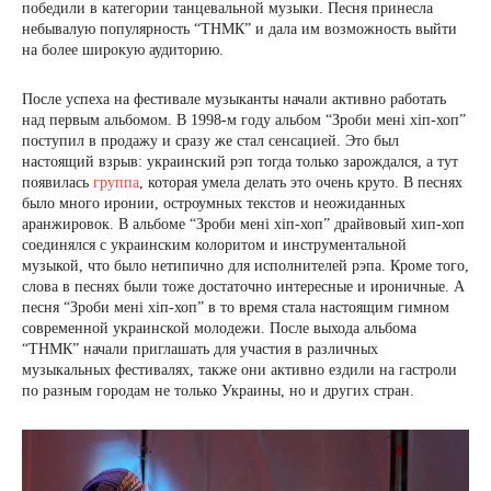
победили в категории танцевальной музыки. Песня принесла
небывалую популярность “ТНМК” и дала им возможность выйти
на более широкую аудиторию.
После успеха на фестивале музыканты начали активно работать
над первым альбомом. В 1998-м году альбом “Зроби мені хіп-хоп”
поступил в продажу и сразу же стал сенсацией. Это был
настоящий взрыв: украинский рэп тогда только зарождался, а тут
появилась
группа
, которая умела делать это очень круто. В песнях
было много иронии, остроумных текстов и неожиданных
аранжировок. В альбоме “Зроби мені хіп-хоп” драйвовый хип-хоп
соединялся с украинским колоритом и инструментальной
музыкой, что было нетипично для исполнителей рэпа. Кроме того,
слова в песнях были тоже достаточно интересные и ироничные. А
песня “Зроби мені хіп-хоп” в то время стала настоящим гимном
современной украинской молодежи. После выхода альбома
“ТНМК” начали приглашать для участия в различных
музыкальных фестивалях, также они активно ездили на гастроли
по разным городам не только Украины, но и других стран.