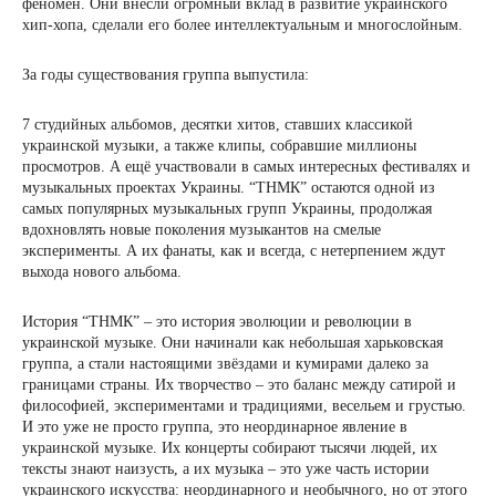
феномен. Они внесли огромный вклад в развитие украинского
хип-хопа, сделали его более интеллектуальным и многослойным.
За годы существования группа выпустила:
7 студийных альбомов, десятки хитов, ставших классикой
украинской музыки, а также клипы, собравшие миллионы
просмотров. А ещё участвовали в самых интересных фестивалях и
музыкальных проектах Украины. “ТНМК” остаются одной из
самых популярных музыкальных групп Украины, продолжая
вдохновлять новые поколения музыкантов на смелые
эксперименты. А их фанаты, как и всегда, с нетерпением ждут
выхода нового альбома.
История “ТНМК” – это история эволюции и революции в
украинской музыке. Они начинали как небольшая харьковская
группа, а стали настоящими звёздами и кумирами далеко за
границами страны. Их творчество – это баланс между сатирой и
философией, экспериментами и традициями, весельем и грустью.
И это уже не просто группа, это неординарное явление в
украинской музыке. Их концерты собирают тысячи людей, их
тексты знают наизусть, а их музыка – это уже часть истории
украинского искусства: неординарного и необычного, но от этого