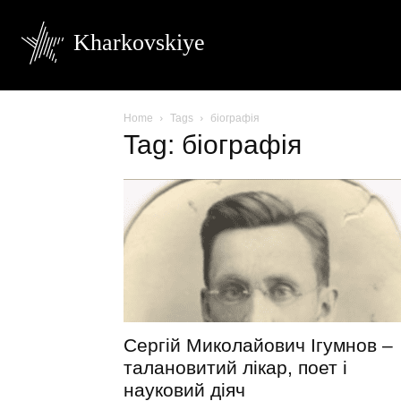
Kharkovskiye
Home
Tags
біографія
Tag: біографія
Сергій Миколайович Ігумнов –
талановитий лікар, поет і
науковий діяч