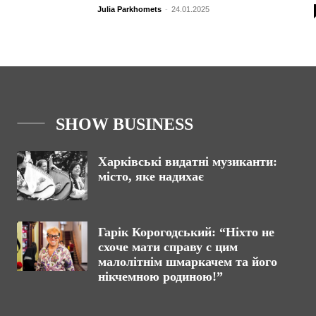
Julia Parkhomets
-
24.01.2025
SHOW BUSINESS
Харківські видатні музиканти:
місто, яке надихає
Гарік Корогодський: “Ніхто не
схоче мати справу с цим
малолітнім шмаркачем та його
нікчемною родиною!”