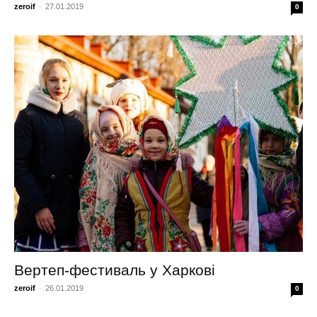
zeroif
-
27.01.2019
0
Вертеп-фестиваль у Харкові
zeroif
-
26.01.2019
0