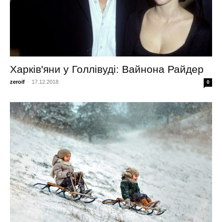
Харків'яни у Голлівуді: Вайнона Райдер
zeroif
-
17.12.2018
0