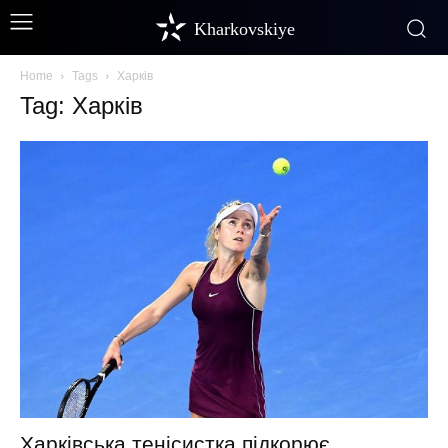
Kharkovskiye
Home
Tags
Харків
Tag: Харків
Харківська тенісистка підкорює