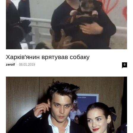
Харків'янин врятував собаку
zeroif
-
08.01.2019
0