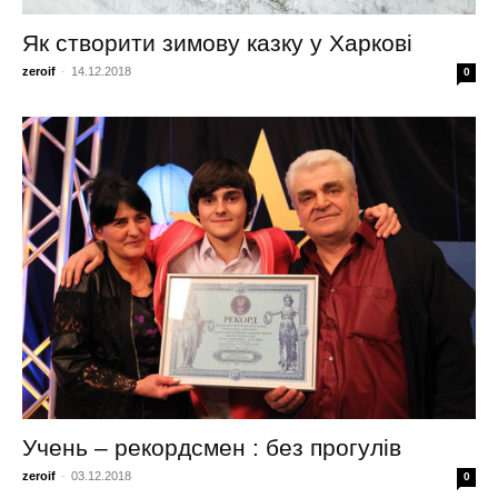
Як створити зимову казку у Харкові
zeroif
-
14.12.2018
0
Учень – рекордсмен : без прогулів
zeroif
-
03.12.2018
0