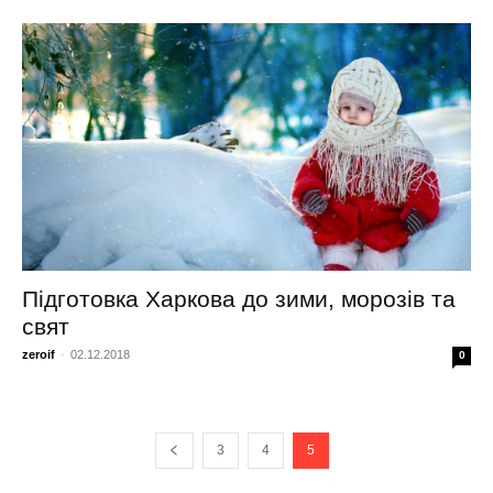
Підготовка Харкова до зими, морозів та
свят
zeroif
-
02.12.2018
0
3
4
5