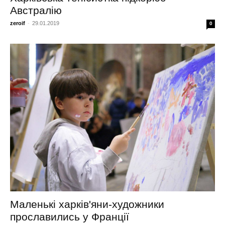
Австралію
zeroif
-
29.01.2019
0
Маленькі харків'яни-художники
прославились у Франції