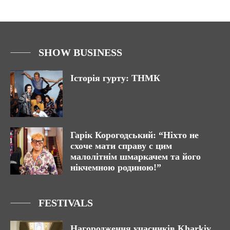
SHOW BUSINESS
Історія гурту: ТНМК
Гарік Корогодський: “Ніхто не
схоче мати справу с цим
малолітнім шмаркачем та його
нікчемною родиною!”
FESTIVALS
Нагородження учасників Kharkiv