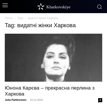
Kharkovskiye
Home
Tags
видатні жінки Харкова
Tag: видатні жінки Харкова
Юнона Карєва – прекрасна перлина з
Харкова
Julia Parkhomets
-
19.12.2024
0