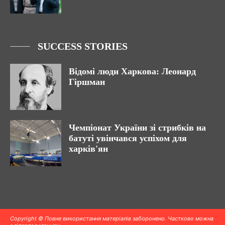
SUCCESS STORIES
Відомі люди Харкова: Леонард
Гіршман
Чемпіонат України зі стрибків на
батуті увінчався успіхом для
харків'ян
Copyright © Повне використання матеріалів заборонено. Частково можна