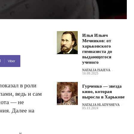
Илья Ильич
Мечников: от
харьковского
гимназиста до
выдающегося
Viber
ученого
NATALIA ISAIEVA
-
16.09.2025
оказал в роли
Гурченко — звезда
кино, которая
пами, ведь и сам
выросла в Харькове
иота ― не
NATALIA HLADYSHEVA
-
05.11.2024
ния. Далее на