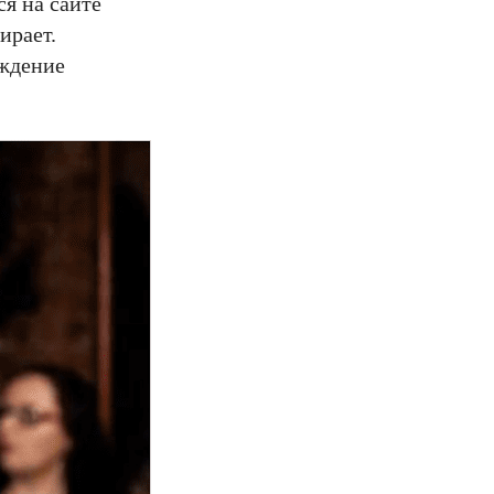
я на сайте
ирает.
ождение