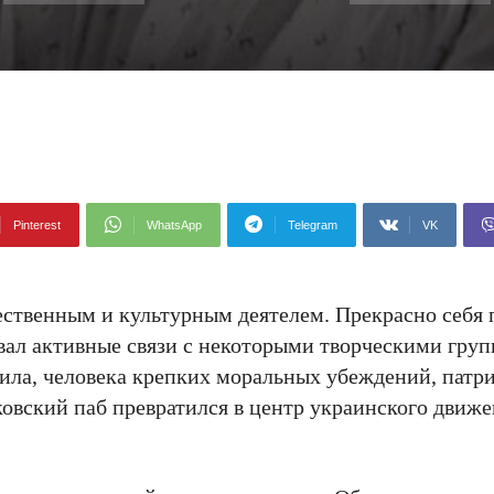
Pinterest
WhatsApp
Telegram
VK
ственным и культурным деятелем. Прекрасно себя п
вал активные связи с некоторыми творческими груп
аила, человека крепких моральных убеждений, патр
ьковский паб превратился в центр украинского движе