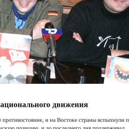
национального движения
ое противостояние, и на Востоке страны вспыхнули 
нскую позицию, и до последнего дня поддерживал