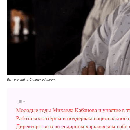
Взято с сайта Gwaramedia.com
Молодые годы Михаила Кабанова и участие в т
Работа волонтером и поддержка национального
Директорство в легендарном харьковском пабе 