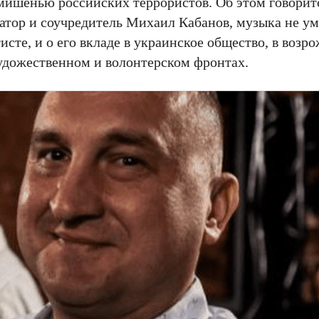
мишенью российских террористов. Об этом говоритс
ратор и соучредитель Михаил Кабанов, музыка не ум
исте, и о его вкладе в украинское общество, в возр
удожественном и волонтерском фронтах.