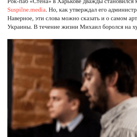
Рок-паб «Стена» в Харькове дважды становился 
Suspilne.media
. Но, как утверждал его админист
Наверное, эти слова можно сказать и о самом арт
Украины. В течение жизни Михаил боролся на х