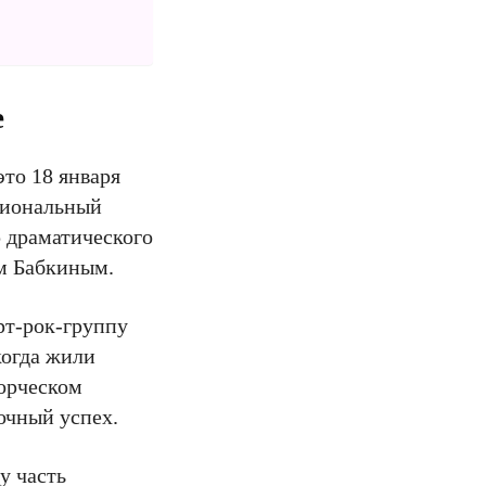
е
то 18 января
ациональный
р драматического
ем Бабкиным.
рт-рок-группу
когда жили
ворческом
очный успех.
у часть