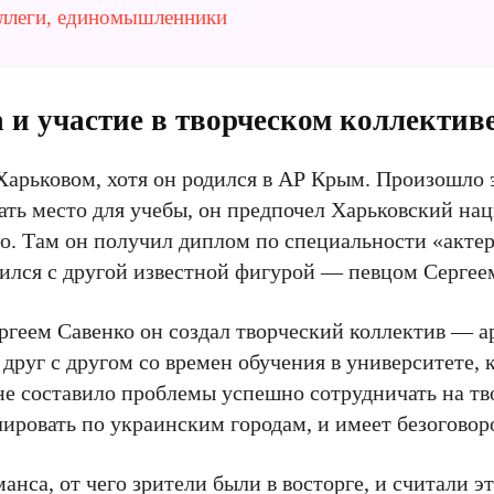
оллеги, единомышленники
и участие в творческом коллектив
арьковом, хотя он родился в АР Крым. Произошло э
ать место для учебы, он предпочел Харьковский н
о. Там он получил диплом по специальности «акте
учился с другой известной фигурой ― певцом Серге
ргеем Савенко он создал творческий коллектив ― а
руг с другом со времен обучения в университете, 
не составило проблемы успешно сотрудничать на т
лировать по украинским городам, и имеет безоговор
са, от чего зрители были в восторге, и считали эт