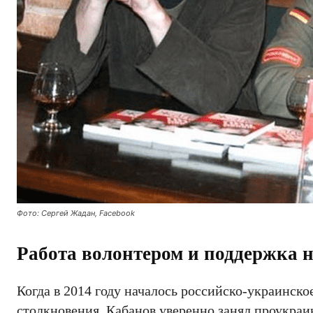
Фото: Сергей Жадан, Facebook
Работа волонтером и поддержка 
Когда в 2014 году началось российско-украинск
столкновения, Кабанов уверенно занял проукраи