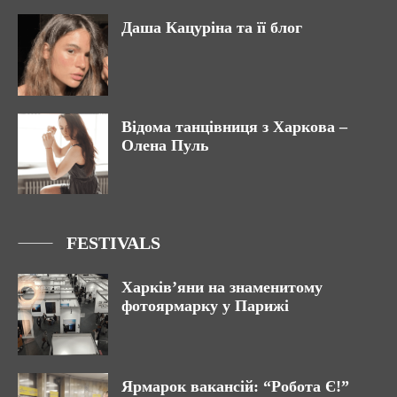
Даша Кацуріна та її блог
Відома танцівниця з Харкова –
Олена Пуль
FESTIVALS
Харків’яни на знаменитому
фотоярмарку у Парижі
Ярмарок вакансій: “Робота Є!”