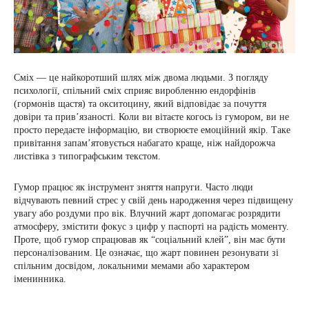
Сміх — це найкоротший шлях між двома людьми. З погляду
психології, спільний сміх сприяє виробленню ендорфінів
(гормонів щастя) та окситоцину, який відповідає за почуття
довіри та прив’язаності. Коли ви вітаєте когось із гумором, ви не
просто передаєте інформацію, ви створюєте емоційний якір. Таке
привітання запам’ятовується набагато краще, ніж найдорожча
листівка з типографським текстом.
Гумор працює як інструмент зняття напруги. Часто люди
відчувають певний стрес у свій день народження через підвищену
увагу або роздуми про вік. Влучний жарт допомагає розрядити
атмосферу, змістити фокус з цифр у паспорті на радість моменту.
Проте, щоб гумор спрацював як “соціальний клей”, він має бути
персоналізованим. Це означає, що жарт повинен резонувати зі
спільним досвідом, локальними мемами або характером
іменинника.