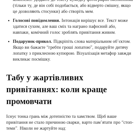
(тільки ту, де він собі подобається, або відверто смішну, якщо
це дозволяють стосунки) або створіть мем.
Голосові повідомлення.
Інтонація вирішує все. Текст може
здатися сухим, але ваш сміх та награно пафосний або,
навпаки, комічний голос зроблять привітання живим.
Подарунок-прикол.
Підкріпіть слова матеріальним об’єктом.
Якщо ви бажаєте “гребти гроші лопатою”, подаруйте дитячу
лопатку з приклеєною купюрою. Візуалізація метафор завжди
викликає посмішку.
Табу у жартівливих
привітаннях: коли краще
промовчати
Існує тонка грань між дотепністю та хамством. Щоб ваше
привітання не стало причиною сварки, варто пам’ятати про “стоп-
теми”. Ніколи не жартуйте над: