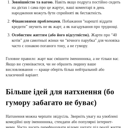
Зовнішністю та вагою.
Навіть якщо подруга постійно сидить
на дієтах і сама про це жартує, ваші коментарі в день
народження можуть бути сприйняті як бестактність.
Фінансовими проблемами.
Побажання “нарешті віддати
кредити” звучить не як жарт, а як нагадування про труднощі.
Особистим життям (або його відсутністю).
Жарти про “40
котів” для самотньої жінки чи “вічного парубка” для чоловіка
часто є ознакою поганого тону, а не гумору.
Головне правило: жарт має смішити іменинника, а не тільки вас.
Якщо ви сумніваєтеся, чи не образить людину ваше
висловлювання — краще оберіть більш нейтральний або
класичний варіант.
Більше ідей для натхнення (бо
гумору забагато не буває)
Натхнення можна черпати звідусіль. Зверніть увагу на улюблені
комедійні шоу іменинника, стендапи або популярні інтернет-
меми. Часто досить перефразувати відому цитату під реалії життя