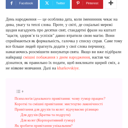
Facebook
Twitter
Pinterest
День народження — це особлива дата, коли іменинник чекає на
дива, увагу та теплі слова. Проте, у світі, де соціальні мережі
щодня нагадують про десятки свят, стандартні фрази на кшталт
“щастя, здоров’я та успіхів” давно втратили свою магію. Вони
сприймаються як формальність, галочка у списку справ. Саме тому
все більше людей прагнуть додати у свої слова перчинку,
намагаючись розсмішити винуватця свята. Якщо ви вже підібрали
найкращі
смішні побажання з днем народження
, настав час
дізнатися, як правильно їх подати, щоб викликати щирий сміх, а
не ніякове мовчання. Далі на
kharkovskiye
.
Психологія ідеального привітання: чому гумор працює?
Короткі та смішні привітання: мистецтво лаконічності
Привітання для друзів та колег: відчуваємо різницю
Для друзів (Братва та подруги)
Для колег (Корпоративний гумор)
Як зробити привітання унікальним?