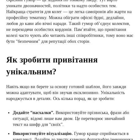
уникати двозначностей, політики та надто особистих тем.
Найкраща стратегія для колег — це легка самоіронія або жарти на
професійну тематику. Можна обіграти офісні будні, дедлайни,
любов до кави або вічні наради. Такий гумор об’єднує колектив,
не переходячи особистих кордонів. Пам’ятайте, що привітання
колезі часто чують або читають інші співробітники, тому воно має
бути “безпечним” для репутації обох сторін.
Як зробити привітання
унікальним?
Навіть якщо ви берете за основу готовий шаблон, його завжди
можна адаптувати, щоб він звучав ексклюзивно. Унікальність
народжується в деталях. Ось кілька порад, як це зробити:
Додайте “пасхалки”.
Використовуйте прізвиська, фрази або
ситуації, відомі лише вам двом. Це перетворює звичайний
текст на шифр для “своїх”.
Використовуйте візуалізацію.
Гумор краще сприймається в
комплексі. Додайте до тексту кумедну фотографію іменинника