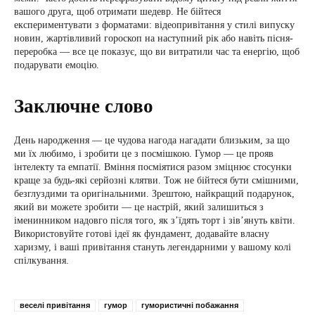
вашого друга, щоб отримати шедевр. Не бійтеся
експериментувати з форматами: відеопривітання у стилі випуску
новин, жартівливий гороскоп на наступний рік або навіть пісня-
переробка — все це показує, що ви витратили час та енергію, щоб
подарувати емоцію.
Заключне слово
День народження — це чудова нагода нагадати близьким, за що
ми їх любимо, і зробити це з посмішкою. Гумор — це прояв
інтелекту та емпатії. Вміння посміятися разом зміцнює стосунки
краще за будь-які серйозні клятви. Тож не бійтеся бути смішними,
безглуздими та оригінальними. Зрештою, найкращий подарунок,
який ви можете зробити — це настрій, який залишиться з
іменинником надовго після того, як з’їдять торт і зів’януть квіти.
Використовуйте готові ідеї як фундамент, додавайте власну
харизму, і ваші привітання стануть легендарними у вашому колі
спілкування.
веселі привітання
гумор
гумористичні побажання