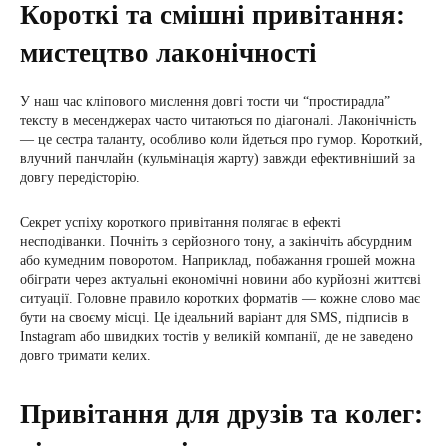
Короткі та смішні привітання:
мистецтво лаконічності
У наш час кліпового мислення довгі тости чи “простирадла”
тексту в месенджерах часто читаються по діагоналі. Лаконічність
— це сестра таланту, особливо коли йдеться про гумор. Короткий,
влучний панчлайн (кульмінація жарту) завжди ефективніший за
довгу передісторію.
Секрет успіху короткого привітання полягає в ефекті
несподіванки. Почніть з серйозного тону, а закінчіть абсурдним
або кумедним поворотом. Наприклад, побажання грошей можна
обіграти через актуальні економічні новини або курйозні життєві
ситуації. Головне правило коротких форматів — кожне слово має
бути на своєму місці. Це ідеальний варіант для SMS, підписів в
Instagram або швидких тостів у великій компанії, де не заведено
довго тримати келих.
Привітання для друзів та колег: