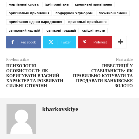
жартівливі слова
ідеї привітань
креативні привітання
оригінальні привітання
подарунок з гумором
позитивні емоції
привітання з днем народження
прикольні привітання
святковий настрій
святкові традиції
смішні тексти
Facebook
Twitter
Pinterest
Previous article
Next article
ПСИХОЛОГІЯ
ІНВЕСТИЦІЇ У
ОСОБИСТОСТІ: ЯК
СТАБІЛЬНІСТЬ: ЯК
КОРИГУВАТИ ВЛАСНИЙ
ПРАВИЛЬНО КУПУВАТИ ТА
ХАРАКТЕР ТА РОЗВИВАТИ
ПРОДАВАТИ БАНКІВСЬКЕ
СИЛЬНІ СТОРОНИ
ЗОЛОТО
kharkovskiye