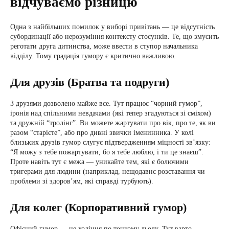
відчуваємо різницю
Одна з найбільших помилок у виборі привітань — це відсутність
субординації або нерозуміння контексту стосунків. Те, що змусить
реготати друга дитинства, може ввести в ступор начальника
відділу. Тому градація гумору є критично важливою.
Для друзів (Братва та подруги)
З друзями дозволено майже все. Тут працює “чорний гумор”,
іронія над спільними невдачами (які тепер згадуються зі сміхом)
та дружній “тролінг”. Ви можете жартувати про вік, про те, як ви
разом “старієте”, або про дивні звички іменинника. У колі
близьких друзів гумор слугує підтвердженням міцності зв’язку:
“Я можу з тебе пожартувати, бо я тебе люблю, і ти це знаєш”.
Проте навіть тут є межа — уникайте тем, які є болючими
тригерами для людини (наприклад, нещодавнє розставання чи
проблеми зі здоров’ям, які справді турбують).
Для колег (Корпоративний гумор)
Офісний гумор — це ходіння по тонкому льоду. Тут варто