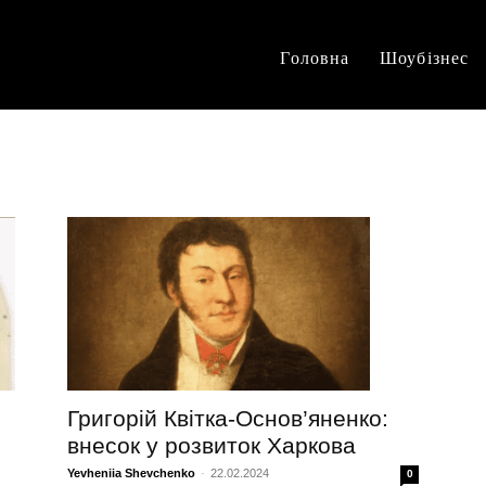
Головна
Шоубізнес
Григорій Квітка-Основ’яненко:
внесок у розвиток Харкова
Yevheniia Shevchenko
-
22.02.2024
0