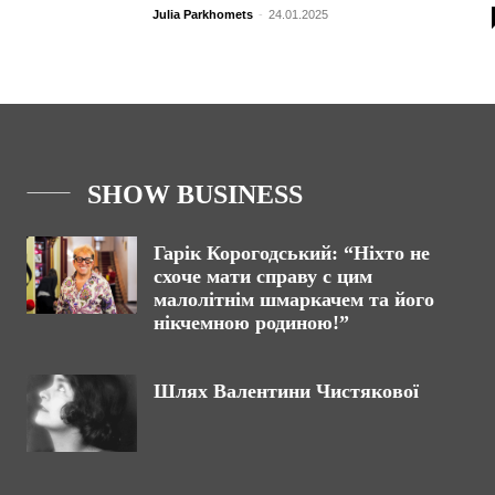
Julia Parkhomets
-
24.01.2025
SHOW BUSINESS
Гарік Корогодський: “Ніхто не
схоче мати справу с цим
малолітнім шмаркачем та його
нікчемною родиною!”
Шлях Валентини Чистякової