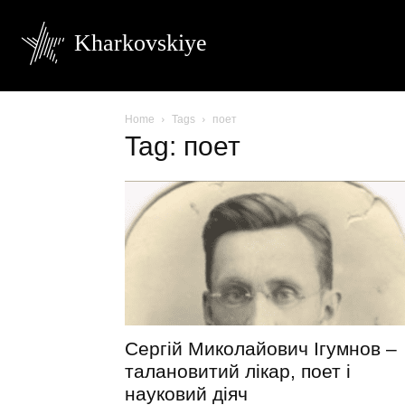
Kharkovskiye
Home
Tags
поет
Tag: поет
Сергій Миколайович Ігумнов –
талановитий лікар, поет і
науковий діяч