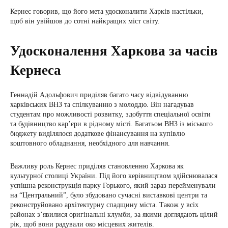
Кернес говорив, що його мета удосконалити Харків настільки,
щоб він увійшов до сотні найкращих міст світу.
Удосконалення Харкова за часів
Кернеса
Геннадій Адольфович приділяв багато часу відвідуванню
харківських ВНЗ та спілкуванню з молоддю. Він нагадував
студентам про можливості розвитку, здобуття спеціальної освіти
та будівництво кар’єри в рідному місті. Багатьом ВНЗ із міського
бюджету виділялося додаткове фінансування на купівлю
коштовного обладнання, необхідного для навчання.
Важливу роль Кернес приділяв становленню Харкова як
культурної столиці України. Під його керівництвом здійснювалася
успішна реконструкція парку Горького, який зараз перейменували
на “Центральний”, було збудовано сучасні виставкові центри та
реконструйовано архітектурну спадщину міста. Також у всіх
районах з’явилися оригінальні клумби, за якими доглядають цілий
рік, щоб вони радували око місцевих жителів.