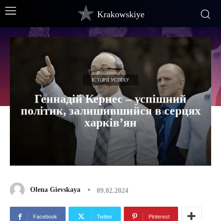
Krakowskiye
ІСТОРІЇ УСПІХУ
Геннадій Кернес – успішний
політик, залишившийся в серцях
харків’ян
Olena Gievskaya
09.02.2024
Facebook
Twitter
Pinterest