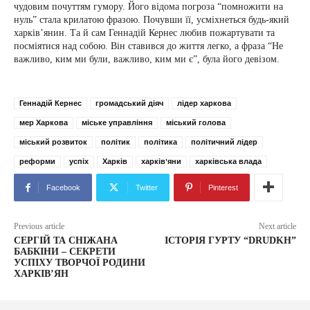
чудовим почуттям гумору. Його відома погроза “помножити на
нуль” стала крилатою фразою. Почувши її, усміхнеться будь-який
харків’янин. Та й сам Геннадій Кернес любив пожартувати та
посміятися над собою. Він ставився до життя легко, а фраза “Не
важливо, ким ми були, важливо, ким ми є”, була його девізом.
Геннадій Кернес
громадський діяч
лідер харкова
мер Харкова
міське управління
міський голова
міський розвиток
політик
політика
політичний лідер
реформи
успіх
Харків
харківʼяни
харківська влада
Facebook
Twitter
Pinterest
Previous article
Next article
СЕРГІЙ ТА СНІЖАНА
ІСТОРІЯ ГУРТУ “DRUDKH”
БАБКІНИ – СЕКРЕТИ
УСПІХУ ТВОРЧОЇ РОДИНИ
ХАРКІВ’ЯН