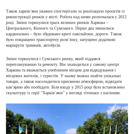
Також харків’яни уважно спостерігали за реалізацією проєктів із
реконструкції ринків у місті. Робота над ними розпочалася у 2012
році. Зміни торкнулися трьох великих ринків Харкова –
Центрального, Кінного та Сумського. Перші два змінилися
кардинально – було збудовано криті павільйони, дороги. Також
було покращено транспортну розв’язку, запущено додаткові
маршрути трамваїв, автобусів.
Зміни торкнулися і Сумського ринку, який піддався
переплануванню та ремонту. Він знаходиться у самому центрі
Харкова та вважається улюбленим місцем для відвідування і
місцевих жителів, і туристів. У ньому можна знайти унікальні
товари, а також насолодитися приємною атмосферою, відвідати
кав’ярню або пообідати. Біля входу у 2015 році було встановлено
скульптуру із серії “Харків’яни” у вигляді тітоньки з насінням.