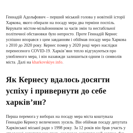
Геннадій Адольфович – перший міський голова у новітній історії
Харкова, якого обирали на посаду мера два терміни поспіль.
Керувати містом-мільйонником за часів змін та нестабільної
політичної обстановки було непросто. Проте Геннадій Кернес
успішно впорався з цим завданням і обіймав посаду мера Харкова
з 2010 до 2020 року. Кернес помер у 2020 році через наслідки
перенесеного COVID-19. Харків’яни тепло відгукуються про
улюбленого мера, і він назавжди залишиться одним із символів
міста. Далі на
kharkovskiye.info
.
Як Кернесу вдалось досягти
успіху і привернути до себе
харків’ян?
Перша перемога у виборах на посаду мера міста коштувала
Геннадію Кернесу величезних зусиль. Він обіймав посаду депутата
Харківської міської ради з 1998 року. За 12 років він брав участь у