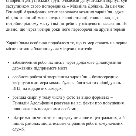
створенні депутатських груп, очолював депутатський корпус, був
заступником свого попередника – Михайла Добкіна. За цей час
Геннадій Адольфович встиг завоювати кохання харків’ян, адже
він, як корінний мешканець першої столиці, точно знав, що
потрібно рідному місту і які потреби є у місцевого населення. Не
дивно, що через чотири роки його переобрали на другий термін.
Харків’янам особливо подобалося те, що їх мер ставить на перше
місце питання благополуччя місцевих жителів:
забезпечення робочих місць через додаткове фінансування
державних підприємств міста;
особиста робота зі зверненням харків’ян – безпосередньо
звернутися до мера можна було за його частих відвідувань
ВНЗ, на відкритих заходах;
розгляд скарг, у тому числі у фото та відео форматах –
Геннадій Адольфович реагував на всі факти про порушення
повноважень посадовими особами;
підтримання чистоти та порядку не лише в центральних, а й
інших районах міста, всіляке сприяння роботі комунальних
служб.