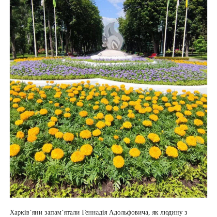
Харків’яни запам’ятали Геннадія Адольфовича, як людину з