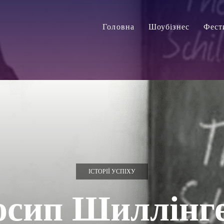
Головна
Шоубізнес
Фест
ІСТОРІЇ УСПІХУ
осип Шиллінге