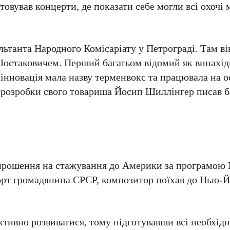
товував концерти, де показати себе могли всі охочі
льтанта Народного Комісаріату у Петрограді. Там в
остаковичем. Перший багатьом відомий як винахід
 інновація мала назву терменвокс та працювала на о
 розробки свого товариша Йосип Шиллінгер писав б
прошення на стажування до Америки за програмою
рт громадянина СРСР, композитор поїхав до Нью-Й
ивно розвиватися, тому підготувавши всі необхідн