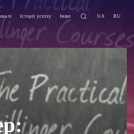
ивалі
Історії успіху
Інше
UA
RU
р: