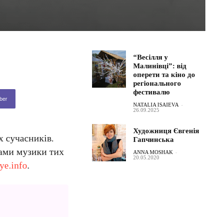
“Весілля у
Малинівці”: від
оперети та кіно до
регіонального
фестивалю
ber
NATALIA ISAIEVA
-
26.09.2025
Художниця Євгенія
х сучасників.
Гапчинська
дами музики тих
ANNA MOSHAK
-
20.05.2020
ye.info
.