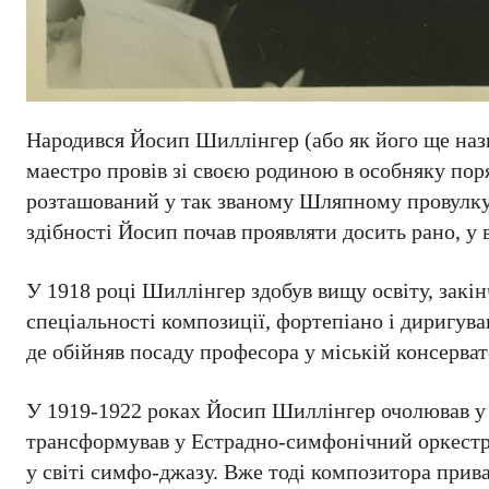
Народився Йосип Шиллінгер (або як його ще наз
маестро провів зі своєю родиною в особняку пор
розташований у так званому Шляпному провулку
здібності Йосип почав проявляти досить рано, у в
У 1918 році Шиллінгер здобув вищу освіту, закі
спеціальності композиції, фортепіано і диригув
де обійняв посаду професора у міській консерват
У 1919-1922 роках Йосип Шиллінгер очолював у 
трансформував у Естрадно-симфонічний оркестр 
у світі симфо-джазу. Вже тоді композитора прив