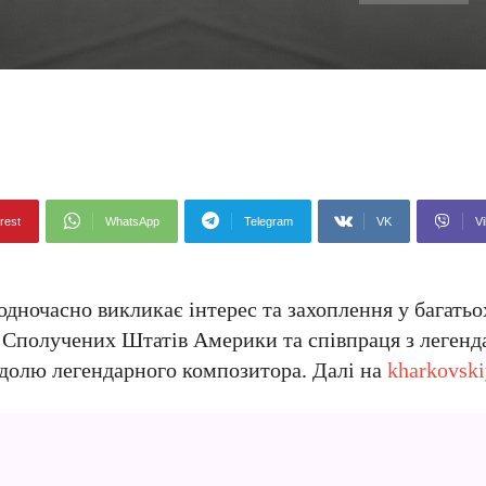
rest
WhatsApp
Telegram
VK
Vi
ночасно викликає інтерес та захоплення у багатьо
о Сполучених Штатів Америки та співпраця з леген
 долю легендарного композитора. Далі на
kharkovski