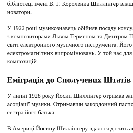
бібліотеці імені В. Г. Короленка Шиллінгер влаш
новатори.
У 1922 році музикознавець обійняв посаду консу
з композиторами Львом Терменом та Дмитром Ш
світі електронного музичного інструмента. Його
електромагнітних випромінювань. У той час для
композицій.
Еміграція до Сполучених Штатів
У липні 1928 року Йосип Шиллінгер отримав за
асоціації музики. Отримавши закордонний паспо
сестра його батька.
В Америці Йосипу Шиллінгеру вдалося досить акт