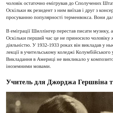
чоловік остаточно емігрував до Сполучених Штаті
Оскільки як резидент з ним виїхав і друг з консе
просуванню популярності терменвокса. Вони дал
В еміграції Шиллінгер перестав писати музику, а
Оскільки перший час це не приносило чоловіку 
діяльністю. У 1932-1933 роках він викладав у н
лекції в учительському коледжі Колумбійського 
Викладання в Америці не викликало у композитор
іноземними мовами.
Учитель для Джорджа Гершвіна т