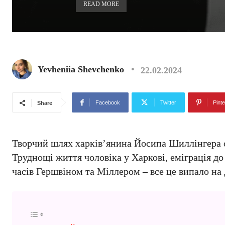
READ MORE
Yevheniia Shevchenko
22.02.2024
Facebook
Twitter
Pinte
Share
Творчий шлях харків’янина Йосипа Шиллінгера од
Труднощі життя чоловіка у Харкові, еміграція д
часів Гершвіном та Міллером – все це випало на