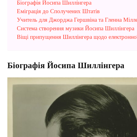
Біографія Йосипа Шиллінгера
Еміграція до Сполучених Штатів
Учитель для Джорджа Гершвіна та Гленна Мілл
Система створення музики Йосипа Шиллінгера
Віщі припущення Шиллінгера щодо електронно
Біографія Йосипа Шиллінгера