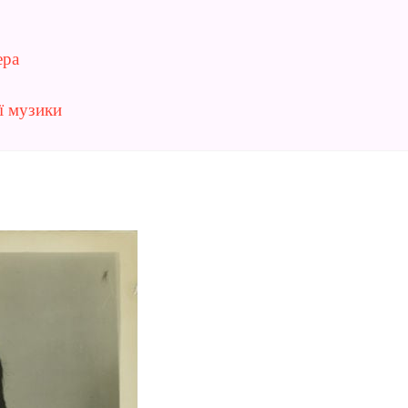
ера
ї музики