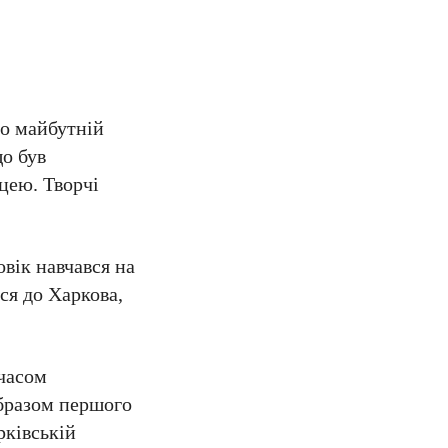
во майбутній
що був
цею. Творчі
вік навчався на
ся до Харкова,
 часом
образом першого
рківській