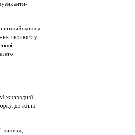
 музиканти-
ін познайомився
ник першого у
снові
агато
 Міжнародної
орку, де жила
і папери,