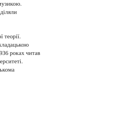
 музикою.
иділяли
 теорії.
икладацькою
936 роках читав
ерситеті.
лькома