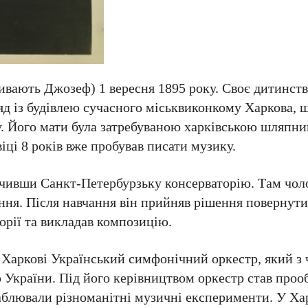
ивають Джозеф) 1 вересня 1895 року. Своє дитинст
яд із будівлею сучасного міськвиконкому Харкова, 
. Його мати була затребуваною харківською шляпни
іці 8 років вже пробував писати музику.
нчивши Санкт-Петербурзьку консерваторію. Там чоло
ання. Після навчання він прийняв рішення повернути
орії та викладав композицію.
Харкові Український симфонічний оркестр, який з
України. Під його керівництвом оркестр став про
аблювали різноманітні музичні експерименти. У Ха