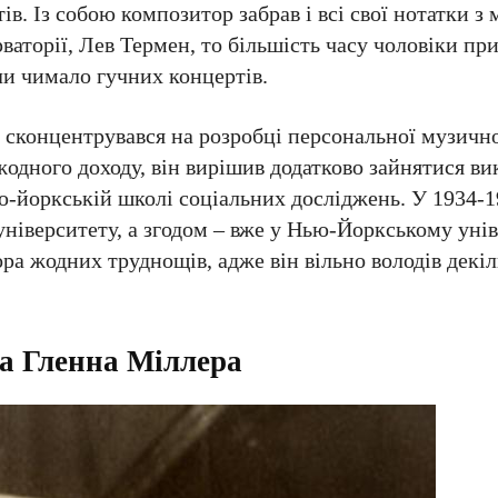
в. Із собою композитор забрав і всі свої нотатки з
рваторії, Лев Термен, то більшість часу чоловіки пр
и чимало гучних концертів.
 сконцентрувався на розробці персональної музичної
жодного доходу, він вирішив додатково зайнятися в
ью-йоркській школі соціальних досліджень. У 1934-1
університету, а згодом – вже у Нью-Йоркському унів
а жодних труднощів, адже він вільно володів декі
а Гленна Міллера